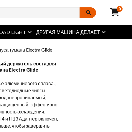
0
Открытое меню
Открытое м
OAD LIGHT
ДРУГАЯ МАШИНА ДЕЛАЕТ
са тумана Electra Glide
ый держатель света для
на Electra Glide
 алюминиевого сплава.,
светодиодные чипсы,
 водонепроницаемый,
защищенный, эффективно
ивность охлаждения.
4 и H13 Адаптер включен,
ньше, чтобы завершить