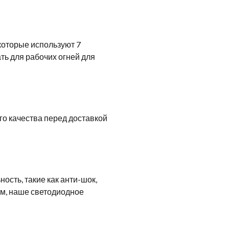
которые используют 7
ь для рабочих огней для
го качества перед доставкой
сть, такие как анти-шок,
зом, наше светодиодное