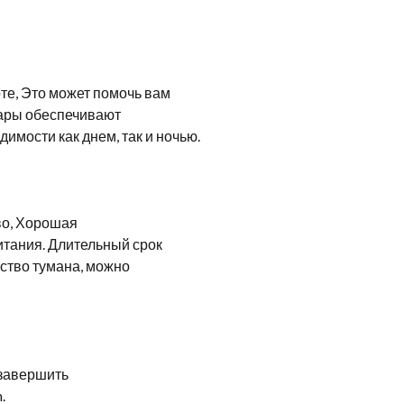
оте, Это может помочь вам
фары обеспечивают
мости как днем, так и ночью.
во, Хорошая
итания. Длительный срок
ство тумана, можно
 завершить
.