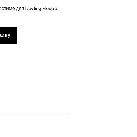
имо для Dayling Electra
зину