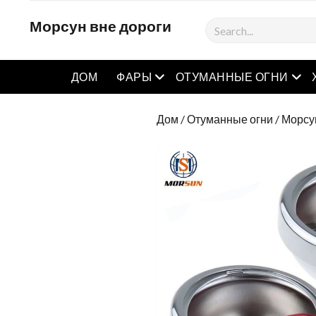
Морсун вне дороги
Поиск
Открытое меню
Отк
ДОМ
ФАРЫ
ОТУМАННЫЕ ОГНИ
Дом
/
Отуманные огни
/ Морсу