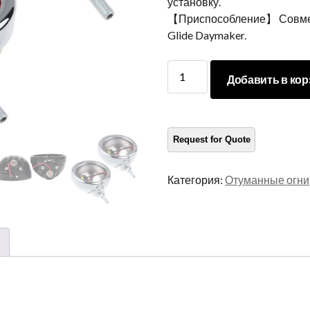
установку.
【Приспособление】 Совмест
Glide Daymaker.
Морсун
Добавить в кор
4.5
Дюйм
-туманный
держатель
света
для
Категория:
Отуманные огни
турирования
корпуса
тумана
Electra
Glide
количество