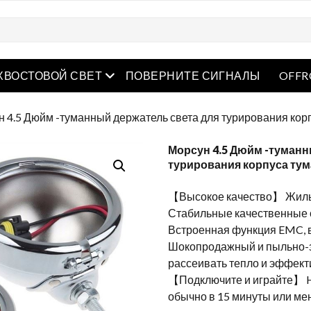
рытое меню
Открытое меню
ХВОСТОВОЙ СВЕТ
ПОВЕРНИТЕ СИГНАЛЫ
OFFR
н 4.5 Дюйм -туманный держатель света для турирования корпу
Морсун 4.5 Дюйм -туманн
турирования корпуса тума
【Высокое качество】 Жилье
Стабильные качественные 
Встроенная функция EMC,
Шокопродажный и пыльно-
рассеивать тепло и эффект
【Подключите и играйте】 H
обычно в 15 минуты или ме