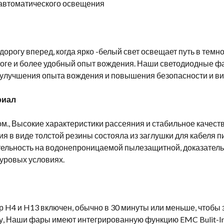
автоматического освещения
дорогу вперед, когда ярко -белый свет освещает путь в темн
роге и более удобный опыт вождения. Наши светодиодные 
улучшения опыта вождения и повышения безопасности и види
риал
., Высокие характеристики рассеяния и стабильное качест
я в виде толстой резины состояла из заглушки для кабеля п
ельность на водонепроницаемой пылезащитной, доказатель
уровых условиях.
р H4 и H13 включен, обычно в 30 минуты или меньше, чтобы
, Наши фары имеют интегрированную функцию EMC Bulit-In