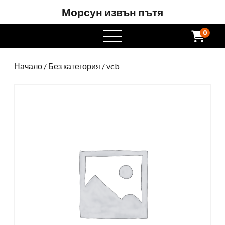
Морсун извън пътя
0
Отворете
менюто
Начало
/
Без категория
/ vcb