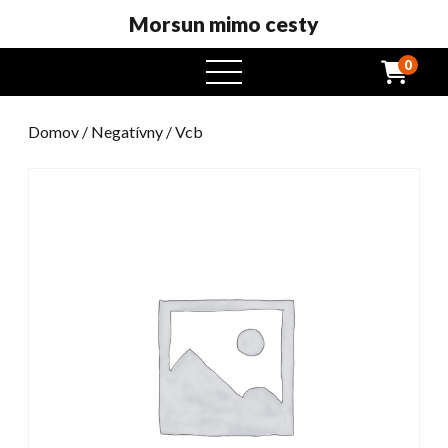
Morsun mimo cesty
0
otvorený
menu
Domov
/
Negatívny
/ Vcb