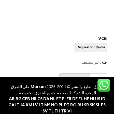
VCB
فئة:
غير مصنف
وصف
المراجعات (0)
حقوق الطبع والنشر © 2011-2025
Morsun
على الطرق
الوعرة
الشركة المصنعة
. جميع الحقوق محفوظة.
وصف
AR
BG
CEB
HR
CS
DA
NL
ET
FI
FR
DE
EL
HE
HU
IS
ID
GA
IT
JA
KM
LV
LT
MS
NO
PL
PT
RO
RU
SR
SK
SL
ES
cvbcvb
SV
TL
TH
TR
VI