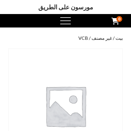
مورسون على الطريق
0
افتح
القائمة
بيت
/
غير مصنف
/ VCB