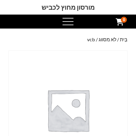
מורסון מחוץ לכביש
0
תפריט
פתוח
בַּיִת
/
לא מסווג
/ vcb