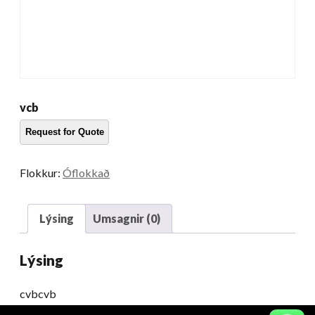
vcb
Flokkur:
Óflokkað
Lýsing
Umsagnir (0)
Lýsing
cvbcvb