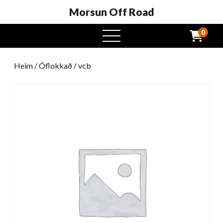
Morsun Off Road
0
Opinn
valmynd
Heim
/
Óflokkað
/ vcb