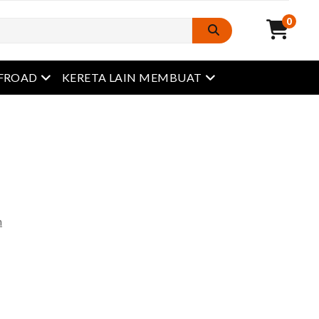
0
Buka menu
Buka menu
FROAD
KERETA LAIN MEMBUAT
n