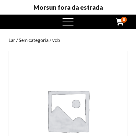
Morsun fora da estrada
0
Abrir
menu
Lar
/
Sem categoria
/ vcb