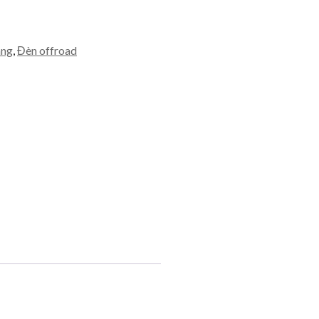
áng
,
Đèn offroad