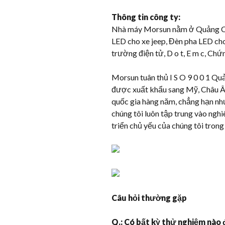
Thông tin công ty:
Nhà máy Morsun nằm ở Quảng Châu
LED cho xe jeep, Đèn pha LED cho
trường điện tử, D o t, E m c, Ch
Morsun tuân thủ I S O 9 0 0 1 Qu
được xuất khẩu sang Mỹ, Châu Âu
quốc gia hàng năm, chẳng hạn nh
chúng tôi luôn tập trung vào ngh
triển chủ yếu của chúng tôi trong
Câu hỏi thường gặp
Q.: Có bất kỳ thử nghiệm nào 