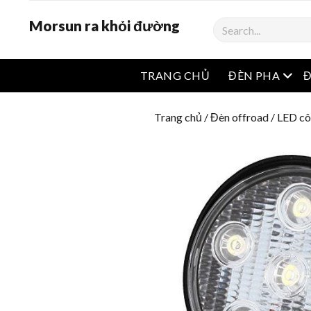
Morsun ra khỏi đường
Tìm
kiếm
Mở 
TRANG CHỦ
ĐÈN PHA
Trang chủ
/
Đèn offroad
/
LED cô