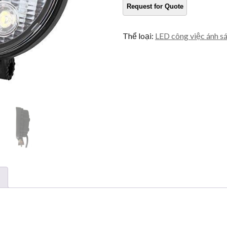
Số
lượng
Thể loại:
LED công việc ánh s