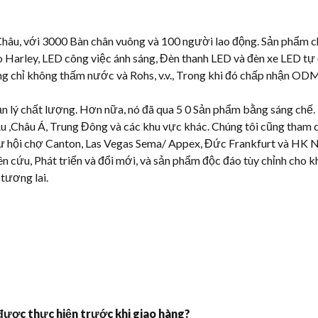
, với 3000 Bàn chân vuông và 100 người lao động. Sản phẩm chủ
 Harley, LED công việc ánh sáng, Đèn thanh LED và đèn xe LED tự 
ứng chỉ không thấm nước và Rohs, v.v., Trong khi đó chấp nhận O
ản lý chất lượng. Hơn nữa, nó đã qua 5 0 Sản phẩm bằng sáng chế.
 ,Châu Á, Trung Đông và các khu vực khác. Chúng tôi cũng tham dự
ư hội chợ Canton, Las Vegas Sema/ Appex, Đức Frankfurt và HK Ngu
iên cứu, Phát triển và đổi mới, và sản phẩm độc đáo tùy chỉnh cho 
 tương lai.
được thực hiện trước khi giao hàng?