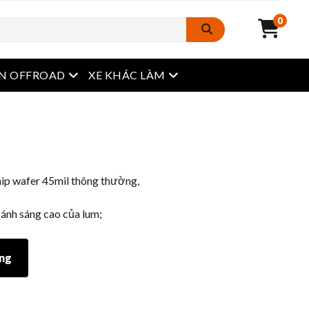
0
Mở menu
Mở menu
N OFFROAD
XE KHÁC LÀM
hip wafer 45mil thông thường,
ánh sáng cao của lum;
àng