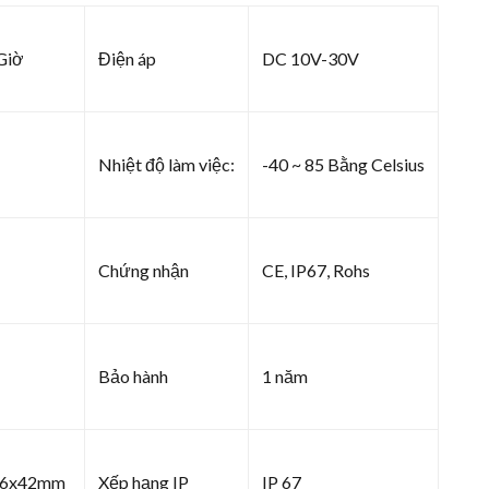
Giờ
Điện áp
DC 10V-30V
Nhiệt độ làm việc:
-40 ~ 85 Bằng Celsius
Chứng nhận
CE, IP67, Rohs
Bảo hành
1 năm
16x42mm
Xếp hạng IP
IP 67