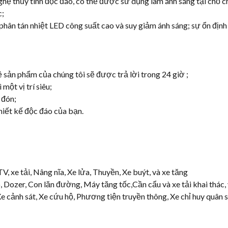
ghệ thủy tinh độc đáo, có thể được sử dụng làm ánh sáng tại chỗ 
c;
 phân tán nhiệt LED công suất cao và suy giảm ánh sáng; sự ổn địn
ề sản phẩm của chúng tôi sẽ được trả lời trong 24 giờ ;
một vị trí siêu;
 đón;
hiết kế độc đáo của bạn.
V, xe tải, Nâng nĩa, Xe lửa, Thuyền, Xe buýt, và xe tăng
Dozer, Con lăn đường, Máy tăng tốc,Cần cẩu và xe tải khai thác, v
 cảnh sát, Xe cứu hộ, Phương tiện truyền thông, Xe chỉ huy quân sự,