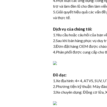
4.Một loạt các ứng dụng: công n
trợ và làm đèn lũ cho đèn làm việ
5.Giải quyết hiệu quả các vấn đề
và thực tế.
Dịch vụ của chúng tôi:
1.Yêu cầu hoặc câu hỏi của bạn v
2.Sau khi bán hàng phục vụ duy trì 
3.Đơn đặt hàng OEM được chào
4.Phân phối được cung cấp cho t
Đồ đạc:
1.Xe địa hình: 4× 4, ATVS, SUV, UT
2.Phương tiện kỹ thuật: Máy đào, 
3.Xe chuyên dụng: Động cơ lửa, Xe