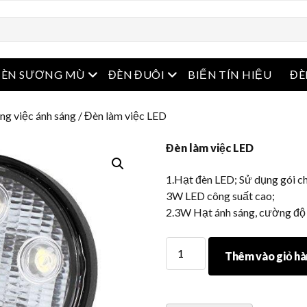
menu
Mở menu
Mở menu
ĐÈN SƯƠNG MÙ
ĐÈN ĐUÔI
BIẾN TÍN HIỆU
ĐÈ
ng việc ánh sáng
/ Đèn làm việc LED
Đèn làm việc LED
1.Hạt đèn LED; Sử dụng gói c
3W LED công suất cao;
2.3W Hạt ánh sáng, cường độ 
Đèn
Thêm vào giỏ h
làm
việc
LED