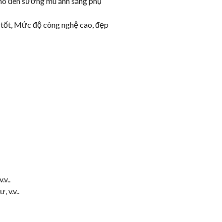
cho đèn sương mù ánh sáng phụ
h tốt, Mức độ công nghệ cao, đẹp
.v..
 v.v..