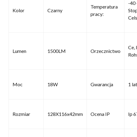
-40 
Temperatura
Kolor
Czarny
Sto
pracy:
Cels
Ce, 
Lumen
1500LM
Orzecznictwo
Roh
Moc
18W
Gwarancja
1 la
Rozmiar
128X116x42mm
Ocena IP
Ip 6