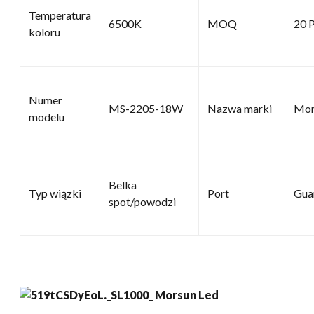
Temperatura
6500K
MOQ
20 
koloru
Numer
MS-2205-18W
Nazwa marki
Mor
modelu
Belka
Typ wiązki
Port
Gua
spot/powodzi