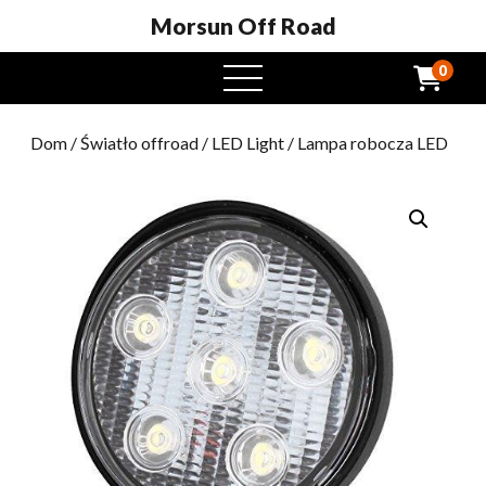
Morsun Off Road
0
Otwarte
menu
Dom
/
Światło offroad
/
LED Light
/ Lampa robocza LED