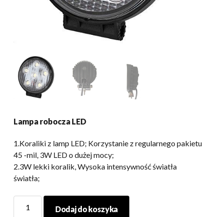
Lampa robocza LED
1.Koraliki z lamp LED; Korzystanie z regularnego pakietu
45 -mil, 3W LED o dużej mocy;
2.3W lekki koralik, Wysoka intensywność światła
światła;
Lampa
Dodaj do koszyka
robocza