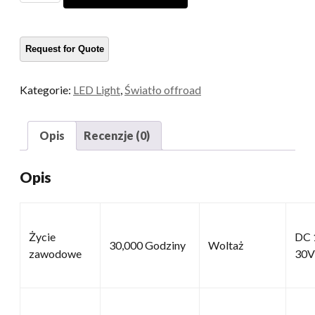
LED
ilość
Kategorie:
LED Light
,
Światło offroad
Opis
Recenzje (0)
Opis
Życie
DC 
30,000 Godziny
Woltaż
zawodowe
30V