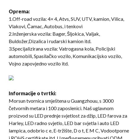
Oprema:
1.Off-road vozila: 4× 4, Atvs, SUV, UTV, kamion, Vilica,
Vlakovi, Čamac, Autobus, i tenkovi
2.Inženjerska vozila: Bager, Šljokica, Valjak,
Buldožer,Dizalica i rudarski kamion itd.
3.Specijalizirana vozila: Vatrogasna kola, Policijski
automobili, Spasilačko vozilo, Komunikacijsko vozilo,
Vojno zapovjedno vozilo itd.
Informacije o tvrtki:
Morsun tvornica smještena u Guangzhouu, s 3000
četvornih metara i 100 zaposlenici. Naš uglavnom
proizvod su LED prednje svjetlost za džip, LED farova za
Harley, LED radno svjetlo, LED bar svjetla i auto LED
lampica, odobrio c e, E-tržište, D o t, E M C, Vodootporne
i ROHS certifikate itd, U međuvremenu prihvati ODM