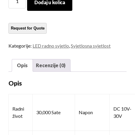
Dodaj u kolica
radna
svjetiljka
količina
Kategorije:
LED radno svjetlo
,
Svjetlosna svjetlost
Opis
Recenzije (0)
Opis
Radni
DC 10V-
30,000 Sate
Napon
život
30V