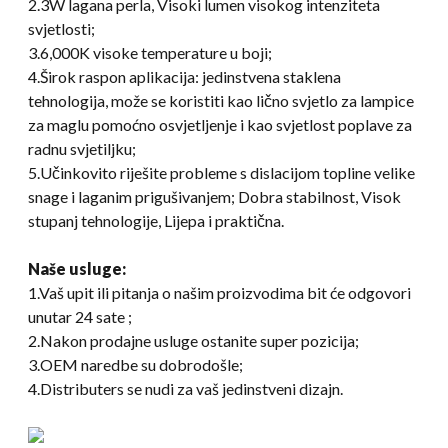
2.3W lagana perla, Visoki lumen visokog intenziteta
svjetlosti;
3.6,000K visoke temperature u boji;
4.Širok raspon aplikacija: jedinstvena staklena
tehnologija, može se koristiti kao lično svjetlo za lampice
za maglu pomoćno osvjetljenje i kao svjetlost poplave za
radnu svjetiljku;
5.Učinkovito riješite probleme s dislacijom topline velike
snage i laganim prigušivanjem; Dobra stabilnost, Visok
stupanj tehnologije, Lijepa i praktična.
Naše usluge:
1.Vaš upit ili pitanja o našim proizvodima bit će odgovori
unutar 24 sate ;
2.Nakon prodajne usluge ostanite super pozicija;
3.OEM naredbe su dobrodošle;
4.Distributers se nudi za vaš jedinstveni dizajn.