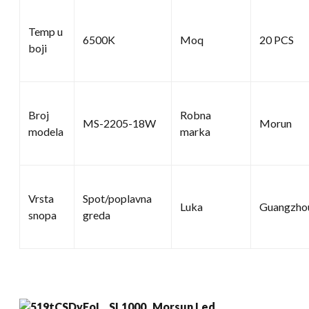
Temp u
6500K
Moq
20 PCS
boji
Broj
Robna
MS-2205-18W
Morun
modela
marka
Vrsta
Spot/poplavna
Luka
Guangzho
snopa
greda