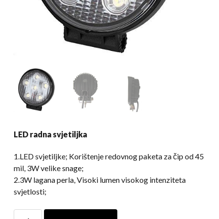
LED radna svjetiljka
1.LED svjetiljke; Korištenje redovnog paketa za čip od 45
mil, 3W velike snage;
2.3W lagana perla, Visoki lumen visokog intenziteta
svjetlosti;
LED