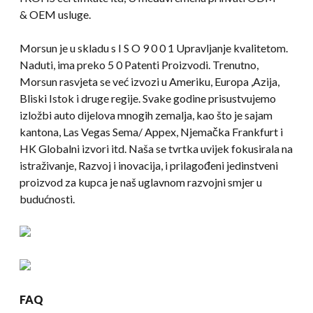
& OEM usluge.
Morsun je u skladu s I S O 9 0 0 1 Upravljanje kvalitetom.
Naduti, ima preko 5 0 Patenti Proizvodi. Trenutno,
Morsun rasvjeta se već izvozi u Ameriku, Europa ,Azija,
Bliski Istok i druge regije. Svake godine prisustvujemo
izložbi auto dijelova mnogih zemalja, kao što je sajam
kantona, Las Vegas Sema/ Appex, Njemačka Frankfurt i
HK Globalni izvori itd. Naša se tvrtka uvijek fokusirala na
istraživanje, Razvoj i inovacija, i prilagođeni jedinstveni
proizvod za kupca je naš uglavnom razvojni smjer u
budućnosti.
FAQ