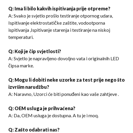
Q: Ima li bilo kakvih ispitivanja prije otpreme?
A: Svako je svjetlo prošlo testiranje otpornog udara,
Ispitivanje elektrostatičke zaštite, vodootporna
ispitivanja ,Ispitivanje starenja i testiranje na niskoj
temperaturi.
Q: Koji je čip svjetlosti?
A: Svjetlo je napravljeno dovoljno vata i originalnih LED
čipsa marke.
Q: Mogu li dobiti neke uzorke za test prije nego što
izvršim narudžbu?
A: Naravno, Uzorci će biti ponuđeni kao vaše zahtjeve .
Q: OEM usluga je prihvaćena?
A: Da, OEM usluga je dostupna. A tu je i moq.
Q: Zašto odabrati nas?