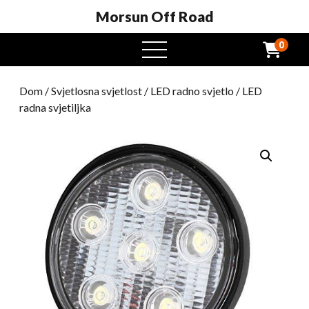
Morsun Off Road
0
Otvoreni
izbornik
Dom
/
Svjetlosna svjetlost
/
LED radno svjetlo
/ LED
radna svjetiljka