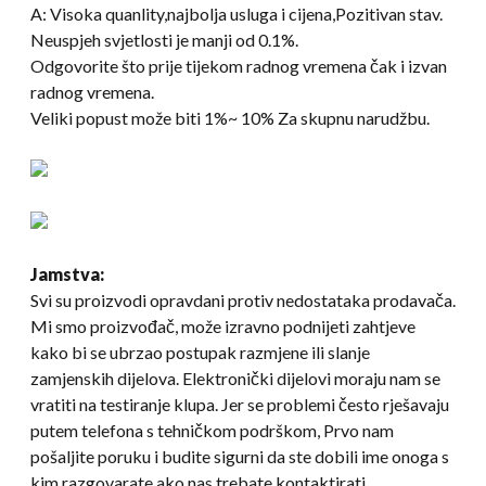
A: Visoka quanlity,najbolja usluga i cijena,Pozitivan stav.
Neuspjeh svjetlosti je manji od 0.1%.
Odgovorite što prije tijekom radnog vremena čak i izvan
radnog vremena.
Veliki popust može biti 1%~ 10% Za skupnu narudžbu.
Jamstva:
Svi su proizvodi opravdani protiv nedostataka prodavača.
Mi smo proizvođač, može izravno podnijeti zahtjeve
kako bi se ubrzao postupak razmjene ili slanje
zamjenskih dijelova. Elektronički dijelovi moraju nam se
vratiti na testiranje klupa. Jer se problemi često rješavaju
putem telefona s tehničkom podrškom, Prvo nam
pošaljite poruku i budite sigurni da ste dobili ime onoga s
kim razgovarate ako nas trebate kontaktirati