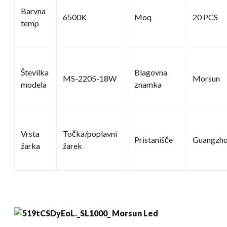
Barvna
6500K
Moq
20 PCS
temp
Številka
Blagovna
MS-2205-18W
Morsun
modela
znamka
Vrsta
Točka/poplavni
Pristanišče
Guangzh
žarka
žarek