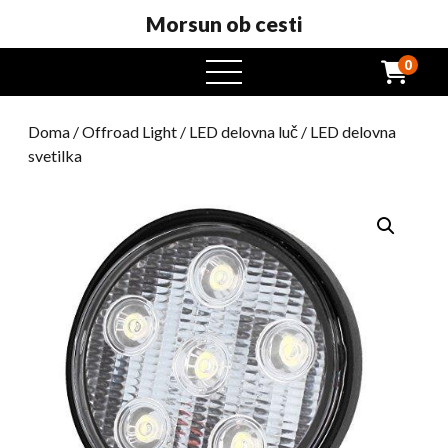
Morsun ob cesti
0
odprt
meni
Doma
/
Offroad Light
/
LED delovna luč
/ LED delovna
svetilka