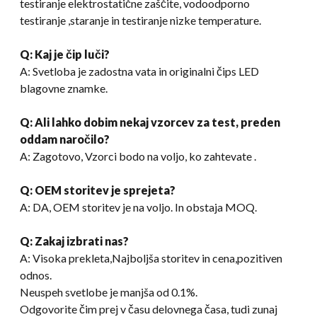
testiranje elektrostatične zaščite, vodoodporno
testiranje ,staranje in testiranje nizke temperature.
Q: Kaj je čip luči?
A: Svetloba je zadostna vata in originalni čips LED
blagovne znamke.
Q: Ali lahko dobim nekaj vzorcev za test, preden
oddam naročilo?
A: Zagotovo, Vzorci bodo na voljo, ko zahtevate .
Q: OEM storitev je sprejeta?
A: DA, OEM storitev je na voljo. In obstaja MOQ.
Q: Zakaj izbrati nas?
A: Visoka prekleta,Najboljša storitev in cena,pozitiven
odnos.
Neuspeh svetlobe je manjša od 0.1%.
Odgovorite čim prej v času delovnega časa, tudi zunaj