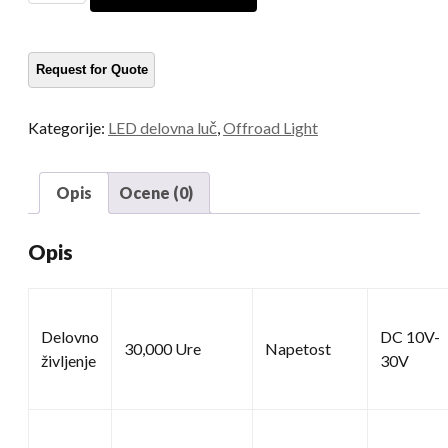
svetilka
količina
Kategorije:
LED delovna luč
,
Offroad Light
Opis
Ocene (0)
Opis
Delovno
DC 10V-
30,000 Ure
Napetost
življenje
30V