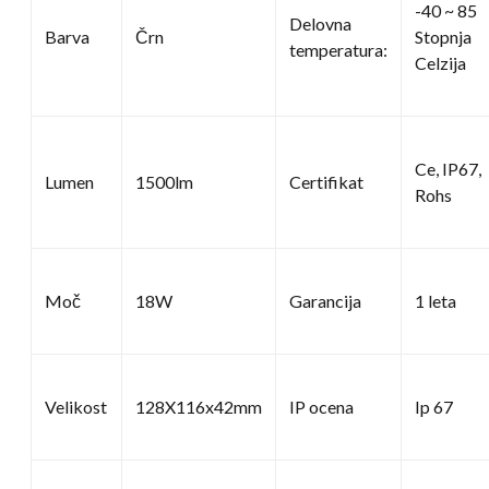
-40 ~ 85
Delovna
Barva
Črn
Stopnja
temperatura:
Celzija
Ce, IP67,
Lumen
1500lm
Certifikat
Rohs
Moč
18W
Garancija
1 leta
Velikost
128X116x42mm
IP ocena
Ip 67