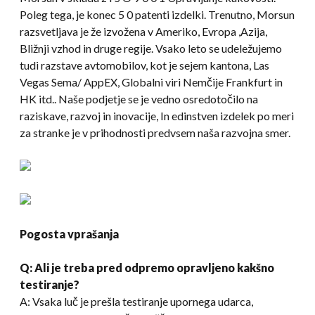
Poleg tega, je konec 5 0 patenti izdelki. Trenutno, Morsun
razsvetljava je že izvožena v Ameriko, Evropa ,Azija,
Bližnji vzhod in druge regije. Vsako leto se udeležujemo
tudi razstave avtomobilov, kot je sejem kantona, Las
Vegas Sema/ AppEX, Globalni viri Nemčije Frankfurt in
HK itd.. Naše podjetje se je vedno osredotočilo na
raziskave, razvoj in inovacije, In edinstven izdelek po meri
za stranke je v prihodnosti predvsem naša razvojna smer.
Pogosta vprašanja
Q: Ali je treba pred odpremo opravljeno kakšno
testiranje?
A: Vsaka luč je prešla testiranje upornega udarca,