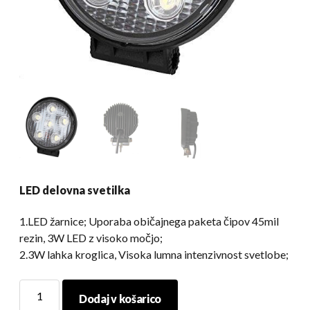
LED delovna svetilka
1.LED žarnice; Uporaba običajnega paketa čipov 45mil
rezin, 3W LED z visoko močjo;
2.3W lahka kroglica, Visoka lumna intenzivnost svetlobe;
LED
Dodaj v košarico
delovna