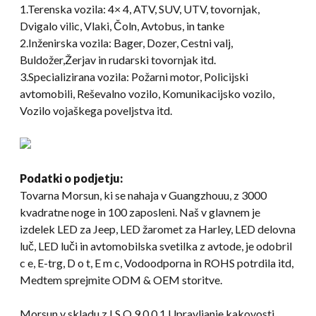
1.Terenska vozila: 4× 4, ATV, SUV, UTV, tovornjak,
Dvigalo vilic, Vlaki, Čoln, Avtobus, in tanke
2.Inženirska vozila: Bager, Dozer, Cestni valj,
Buldožer,Žerjav in rudarski tovornjak itd.
3.Specializirana vozila: Požarni motor, Policijski
avtomobili, Reševalno vozilo, Komunikacijsko vozilo,
Vozilo vojaškega poveljstva itd.
Podatki o podjetju:
Tovarna Morsun, ki se nahaja v Guangzhouu, z 3000
kvadratne noge in 100 zaposleni. Naš v glavnem je
izdelek LED za Jeep, LED žaromet za Harley, LED delovna
luč, LED luči in avtomobilska svetilka z avtode, je odobril
c e, E-trg, D o t, E m c, Vodoodporna in ROHS potrdila itd,
Medtem sprejmite ODM & OEM storitve.
Morsun v skladu z I S O 9 0 0 1 Upravljanje kakovosti.