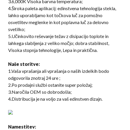
3.6,000K Visoka barvna temperatura;
4.Široka paleta aplikacij: edinstvena tehnologija stekla,
lahko uporabljamo kot točkova luč za pomožno
osvetlitev meglenke in kot poplavna luč za delovno
svetilko;
5.Učinkovito reševanje težav z disipacijo toplote in
lahkega slabljenja z veliko močjo; dobra stabilnost,
Visoka stopnja tehnologije, Lepa in praktična.
Naše storitve:
1.Vaša vprašanja ali vprašanja o naših izdelkih bodo
odgovorila znotraj 24 ure ;
2.Po prodajni službi ostanite super položaj;
3.Naročila OEM so dobrodošla;
4.Distribucija je na voljo za vaš edinstven dizajn.
Namestitev: