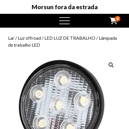
Morsun fora da estrada
0
Abrir
menu
Lar
/
Luz offroad
/
LED LUZ DE TRABALHO
/ Lâmpada
de trabalho LED