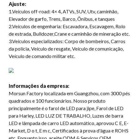
Ajuste:
1.Veículos off-road: 4× 4, ATVs, SUV, Utv, caminhão,
Elevador de garfo, Trens, Barco, Ônibus, e tanques
2.Veículos de engenharia: Escavadora, Escavagem, Rolo
de estrada, Bulldozer,Crane e caminhão de mineração etc.
3.Veículos especializados: Corpo de bombeiros, Carros
da polícia, Veículo de resgate, Veículo de comunicação,
Veículo de comando militar etc.
Informações da empresa:
Morsun Factory localizada em Guangzhou, com 3000 pés
quadrados e 100 funcionários. Nosso produto
principalmente é o farol de LED para jipe, Farol de LED
para Harley, LED LUZ DE TRABALHO, Luzes de barra
LED e lâmpada de carro LED automático, aprovou C E, E-
Market, D o t, E m c, Certificados à prova d'água e ROHS
etc, Enquanto isso, aceite ODM & Serviços OEM.