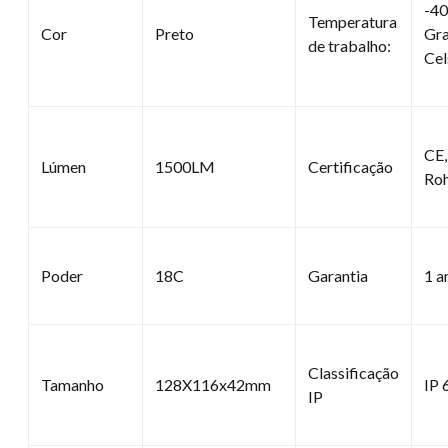
-40
Temperatura
Cor
Preto
Gr
de trabalho:
Cel
CE,
Lúmen
1500LM
Certificação
Ro
Poder
18C
Garantia
1 a
Classificação
Tamanho
128X116x42mm
IP 
IP