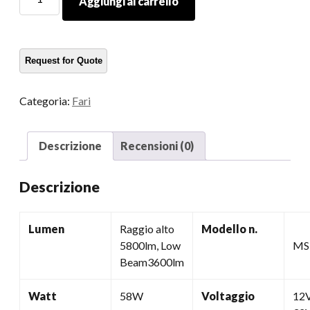
Aggiungi al carrello
di
illuminazione
automatica
7
Fari
FUNZIONI
Categoria:
Fari
RGB
FUNTION
quantità
Descrizione
Recensioni (0)
Descrizione
Lumen
Raggio alto
Modello n.
5800lm, Low
MS
Beam3600lm
Watt
58W
Voltaggio
12V