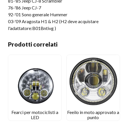
81-
'85 Jeep CJ-8 Scrambler
76-
'86 Jeep CJ-7
92-'01 Sono generale Hummer
03-'09 Aragosta H1 & H2 (H2 deve acquistare
l'adattatore:B01Bntivg )
Prodotti correlati
Fearci per motociclisti a
Feeilo in moto approvato a
LED
punto