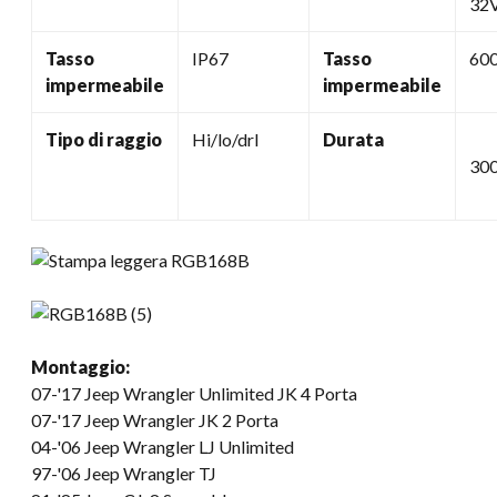
32
Tasso
IP67
Tasso
60
impermeabile
impermeabile
Tipo di raggio
Hi/lo/drl
Durata
30
Montaggio:
07-
'17 Jeep Wrangler Unlimited JK
4 Porta
07-
'17 Jeep Wrangler JK
2 Porta
04-'06 Jeep Wrangler LJ Unlimited
97-'06 Jeep Wrangler TJ