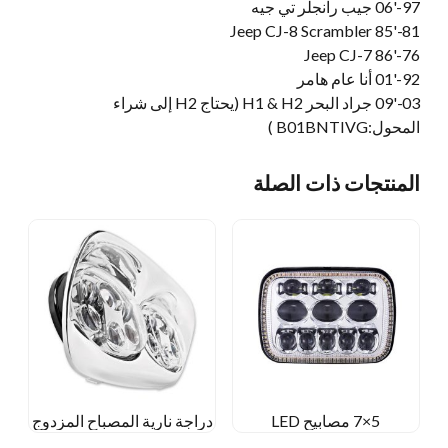
97-'06 جيب رانجلر تي جيه
'85 Jeep CJ-8 Scrambler
81-
'86 Jeep CJ-7
76-
92-'01 أنا عام هامر
03-'09 جراد البحر H1 & H2 (يحتاج H2 إلى شراء
المحول:B01BNTIVG )
المنتجات ذات الصلة
5×7 مصابيح LED
دراجة نارية المصباح المزدوج