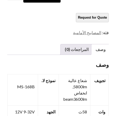
السيارات
7
المصابيح
الأمامية
RGB
فئة:
المصابيح الأمامية
كمية
وصف
المراجعات (0)
وصف
تجويف
شعاع عالية
نموذج لا.
MS-168B
5800lm,
انخفاض
beam3600lm
وات
58ث
الجهد
12V 9-32V