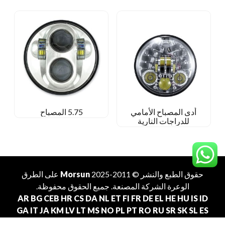
أدى المصباح الأمامي
5.75 المصباح
للدراجات النارية
حقوق الطبع والنشر © 2011-2025
Morsun
على الطرق
الوعرة
الشركة المصنعة
. جميع الحقوق محفوظة.
AR
BG
CEB
HR
CS
DA
NL
ET
FI
FR
DE
EL
HE
HU
IS
ID
GA
IT
JA
KM
LV
LT
MS
NO
PL
PT
RO
RU
SR
SK
SL
ES
SV
TL
TH
TR
VI