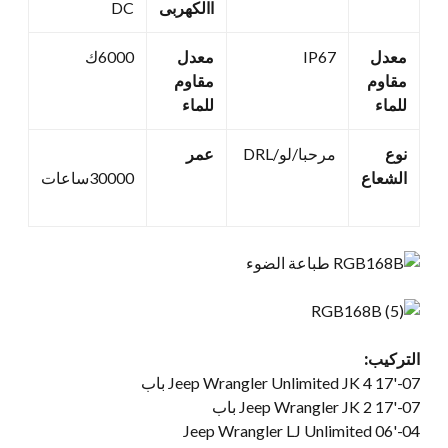
االكهربى
DC
معدل
IP67
معدل
6000ك
مقاوم
مقاوم
للماء
للماء
نوع
مرحبا/لو/DRL
عمر
الشعاع
30000ساعات
التركيب:
07-
'17 Jeep Wrangler Unlimited JK
4 باب
07-
'17 Jeep Wrangler JK
2 باب
04-'06 Jeep Wrangler LJ Unlimited