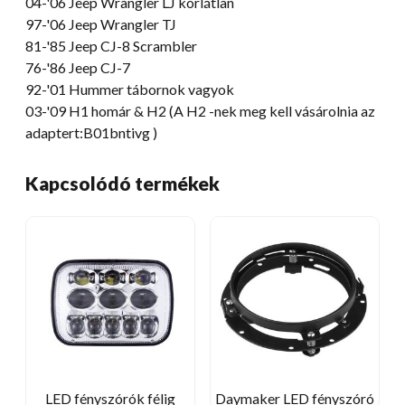
04-'06 Jeep Wrangler LJ korlátlan
97-'06 Jeep Wrangler TJ
81-
'85 Jeep CJ-8 Scrambler
76-
'86 Jeep CJ-7
92-'01 Hummer tábornok vagyok
03-'09 H1 homár & H2 (A H2 -nek meg kell vásárolnia az
adaptert:B01bntivg )
Kapcsolódó termékek
LED fényszórók félig
Daymaker LED fényszóró