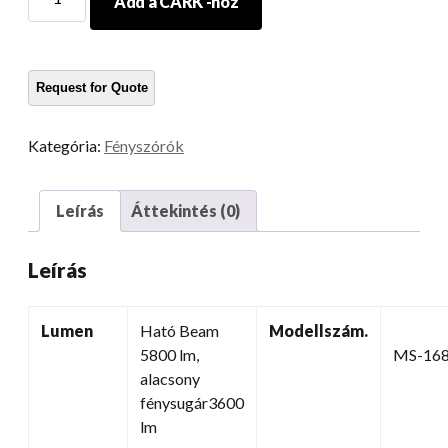
Add a CARK -hoz
világítási
rendszer
7
Fényszórók
RGB
Funtion
Kategória:
Fényszórók
mennyiség
Leírás
Áttekintés (0)
Leírás
Lumen
Ható Beam
Modellszám.
5800 lm,
MS-16
alacsony
fénysugár3600
lm