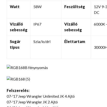
Watt
58W
Feszültség
12V 9-
DC
Vízálló
IP67
Vízálló
6000K 
sebesség
sebesség
Sugár
Szia/lo/drl
Élettartam
típus
30000
Felszerelés:
07-
'17 Jeep Wrangler Unlimited JK
4 Ajtó
07-
'17 Jeep Wrangler JK
2 Ajtó