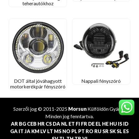
teherautókhoz
DOT által jóváhagyott
Nappali fényszóró
motorkerékpár fényszóró
Szerzői jog © 2011-2025
Morsun
Külföldön
Gyártó
.
Minden jog fenntartva.
AR
BG
CEB
HR
CS
DA
NL
ET
FI
FR
DE
EL
HE
HU
IS
ID
GA
IT
JA
KM
LV
LT
MS
NO
PL
PT
RO
RU
SR
SK
SL
ES
SV
TL
TH
TR
VI