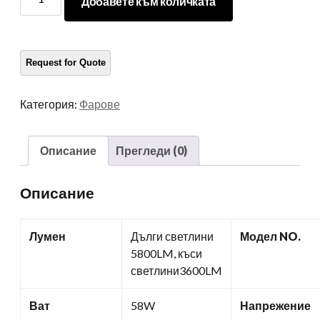
Добавете към количката
за
автоматично
осветление
7
Фарове
RGB
Категория:
Фарове
функция
количество
Описание
Прегледи (0)
Описание
Лумен
Дълги светлини
Модел NO.
5800LM, къси
светлини3600LM
Ват
58W
Напрежение