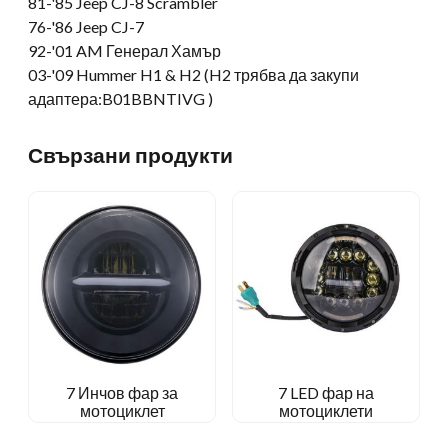
81-
'85 Jeep CJ-8 Scrambler
76-
'86 Jeep CJ-7
92-'01 AM Генерал Хамър
03-'09 Hummer H1 & H2 (H2 трябва да закупи
адаптера:B01BBNTIVG )
Свързани продукти
7 Инчов фар за
7 LED фар на
мотоциклет
мотоциклети