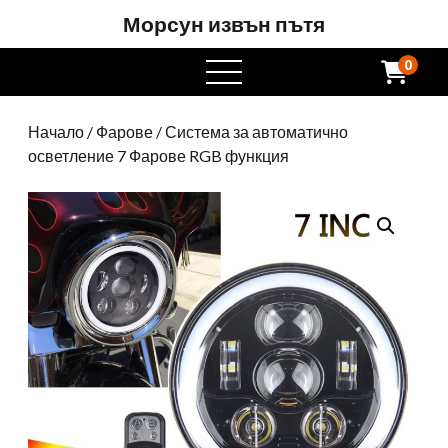
Морсун извън пътя
0
Отворете
менюто
Начало
/
Фарове
/ Система за автоматично
осветление 7 Фарове RGB функция