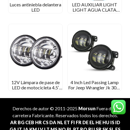
Luces antiniebla delantera
LED AUXILIAR LIGHT
LED
LIGHT AGUA CLATA
PARA
MOTOCOCLACIÓN
BMW
12V Lámpara de pase de
4
Inch Led Passing Lamp
LED de motocicleta 4.5′
For Jeep Wrangler Jk 30W
Luz de niebla LED para
4
′
Led Fog Light For Jeep
Harley Davidson 4 1/2
Jk
Lámpara de niebla redonda
de pulgadas
Derechos de autor © 2011-2025
Morsun
Fuera de la
carretera
Fabricante
. Reservados todos los derechos.
AR
BG
CEB
HR
CS
DA
NL
ET
FI
FR
DE
EL
HE
HU
IS
ID
GA
IT
JA
KM
LV
LT
MS
NO
PL
PT
RO
RU
SR
SK
SL
ES