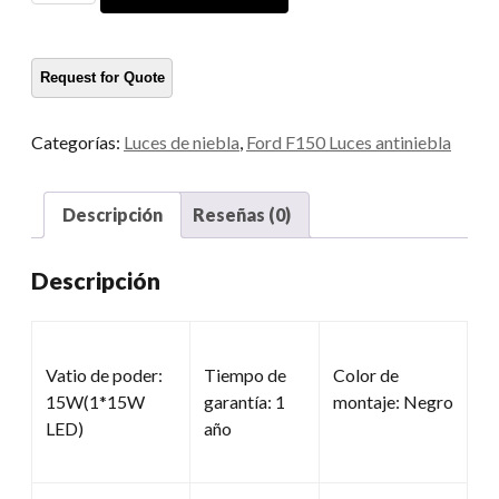
LED
F150
cantidad
Categorías:
Luces de niebla
,
Ford F150 Luces antiniebla
Descripción
Reseñas (0)
Descripción
Vatio de poder:
Tiempo de
Color de
15W(1*15W
garantía: 1
montaje: Negro
LED)
año