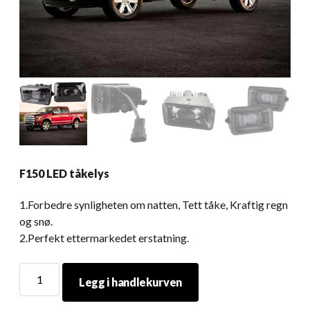
F150 LED tåkelys
1.Forbedre synligheten om natten, Tett tåke, Kraftig regn
og snø.
2.Perfekt ettermarkedet erstatning.
F150
Legg i handlekurven
LED
tåkelys