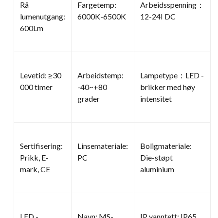
Rå
Fargetemp:
Arbeidsspenning：
lumenutgang:
6000K-6500K
12-24I DC
600Lm
Levetid: ≥30
Arbeidstemp:
Lampetype：LED -
000 timer
-40~+80
brikker med høy
grader
intensitet
Sertifisering:
Linsemateriale:
Boligmateriale:
Prikk, E-
PC
Die-støpt
mark, CE
aluminium
LED -
Navn: MS-
IP vanntett: IP65