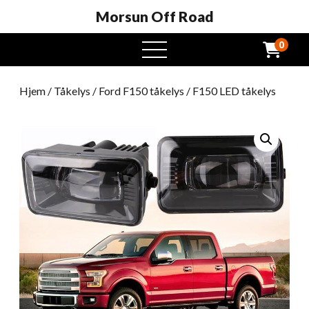
Morsun Off Road
0
Åpen
meny
Hjem
/
Tåkelys
/
Ford F150 tåkelys
/ F150 LED tåkelys