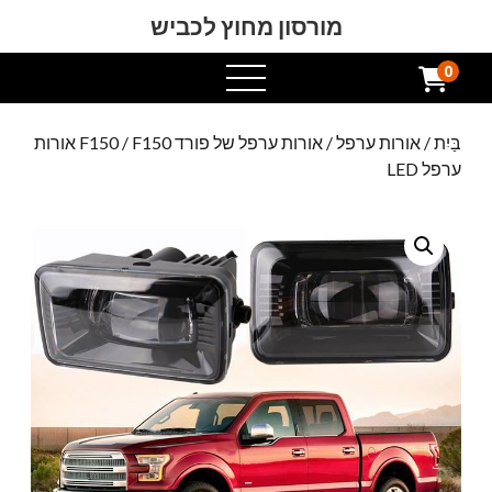
מורסון מחוץ לכביש
0
תפריט
פתוח
בַּיִת
/
אורות ערפל
/
אורות ערפל של פורד F150
/ F150 אורות
ערפל LED