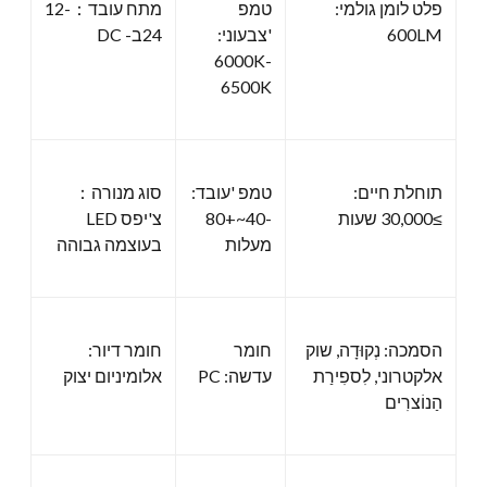
פלט לומן גולמי:
טמפ
מתח עובד：12-
600LM
'צבעוני:
24ב- DC
6000K-
6500K
תוחלת חיים:
טמפ 'עובד:
סוג מנורה：
≥30,000 שעות
-40~+80
צ'יפס LED
מעלות
בעוצמה גבוהה
הסמכה: נְקוּדָה, שוק
חומר
חומר דיור:
אלקטרוני, לִספִירַת
עדשה: PC
אלומיניום יצוק
הַנוֹצרִים