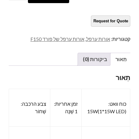
ערפל
LED
כַּמוּת
קטגוריות:
אורות ערפל
,
אורות ערפל של פורד F150
תֵאוּר
ביקורות (0)
תֵאוּר
כוח וואט:
זמן אחריות:
צבע הרכבה:
15W(1*15W LED)
1 שָׁנָה
שָׁחוֹר