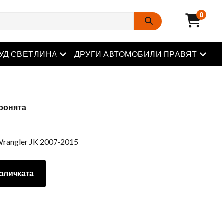
0
Отворете менюто
Отвор
УД СВЕТЛИНА
ДРУГИ АВТОМОБИЛИ ПРАВЯТ
бронята
rangler JK 2007-2015
оличката