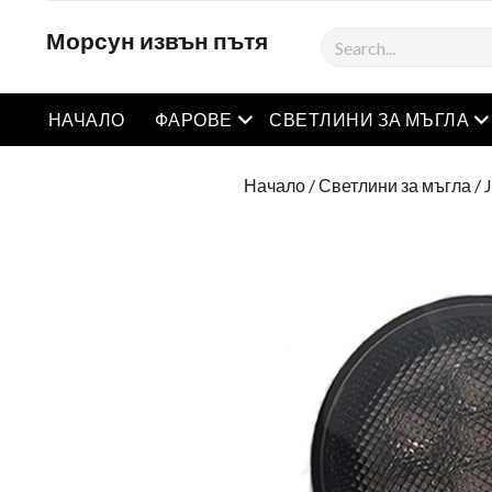
Морсун извън пътя
Търсене
Отворете менюто
О
НАЧАЛО
ФАРОВЕ
СВЕТЛИНИ ЗА МЪГЛА
Начало
/
Светлини за мъгла
/