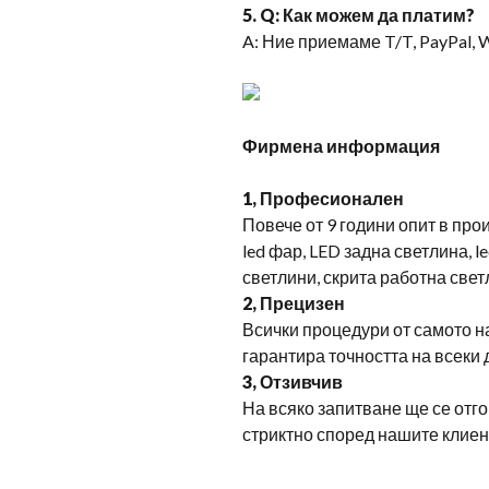
5. Q: Как можем да платим?
A: Ние приемаме T/T, PayPal, 
Фирмена информация
1, Професионален
Повече от 9 години опит в про
led фар, LED задна светлина, l
светлини, скрита работна свет
2, Прецизен
Всички процедури от самото н
гарантира точността на всеки 
3, Отзивчив
На всяко запитване ще се отг
стриктно според нашите клиен