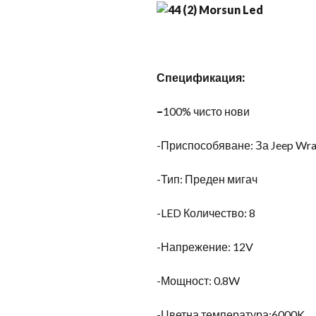
Спецификация:
–
100% чисто нови
-Приспособяване: За Jeep Wra
-Тип: Преден мигач
-LED Количество: 8
-Напрежение: 12V
-Мощност: 0.8W
-Цветна температура:6000K