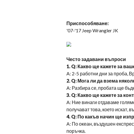
Приспособяване:
'07-
'17 Jeep Wrangler JK
Често задавани въпроси
1. Q: Какво ще кажете за ва
A: 2-5 работни дни за проба, 
2. Q: Мога ли да взема няко
A: Разбира се, пробата ще бъ
3. Q: Какво ще кажете за ко
A: Ние винаги отдаваме голямо
получават това, което искат,
4. Q: По какъв начин ще изп
A: По океан, въздушен експре
поръчка.