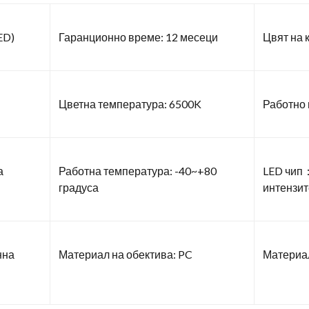
ED)
Гаранционно време: 12 месеци
Цвят на 
Цветна температура: 6500K
Работно
а
Работна температура: -40~+80
LED чип：
градуса
интензит
нна
Материал на обектива: PC
Материал