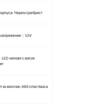
корпуса: Черен/сребрист
 напрежение：12V
LED чипове с висок
ет
 за монтаж: ABS пластмаса