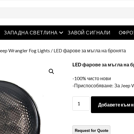
творете менюто
Отворете менюто
ЗАПАДНА СВЕТЛИНА
ЗАВОЙ СИГНАЛИ
ОФРО
Jeep Wrangler Fog Lights
/ LED фарове за мъгла на бронята
LED фарове за мъгла на 
-100% чисто нови
-Приспособяване: За Jeep W
LED
Добавете към к
фарове
за
мъгла
на