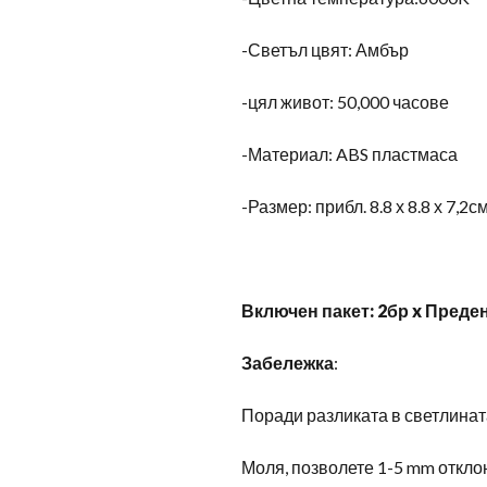
-Светъл цвят: Амбър
-цял живот: 50,000 часове
-Материал: ABS пластмаса
-Размер: прибл. 8.8 х 8.8 х 7,2см
Включен пакет: 2бр x Преде
Забележка
:
Поради разликата в светлинат
Моля, позволете 1-5 mm откло