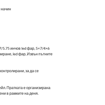
с начин
/5.75 инчов led фар, 5×7/4×6
фиране, led фар, Извън пътните
онтролирани, за да се
ейл. Пратката е организирана
ни в рамките на деня.