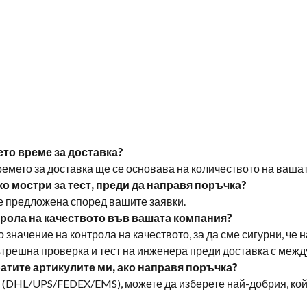
шето време за доставка?
Времето за доставка ще се основава на количеството на ваша
лко мостри за тест, преди да направя поръчка?
де предложена според вашите заявки.
нтрола на качеството във вашата компания?
 значение на контрола на качеството, за да сме сигурни, че
 вътрешна проверка и тест на инженера преди доставка с ме
ратите артикулите ми, ако направя поръчка?
с (DHL/UPS/FEDEX/EMS), можете да изберете най-добрия, ко