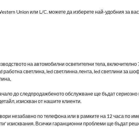
Western Union или L/C. можете да изберете най-удобния за ва
изводството на автомобилни осветителни тела, включително 7
ed работна светлина, led светлинна лента, led светлини за шо
лина,
ачало до следпродажбеното обслужване ще бъдат сериозно к
детайл, изискван от нашите клиенти.
овори незабавно по телефона или в рамките на 12 часа по им
ти' изисквания. Всички гаранционни проблеми ще бъдат реше