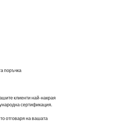
та поръчка
 нашите клиенти най-накрая
ждународна сертификация.
йто отговаря на вашата