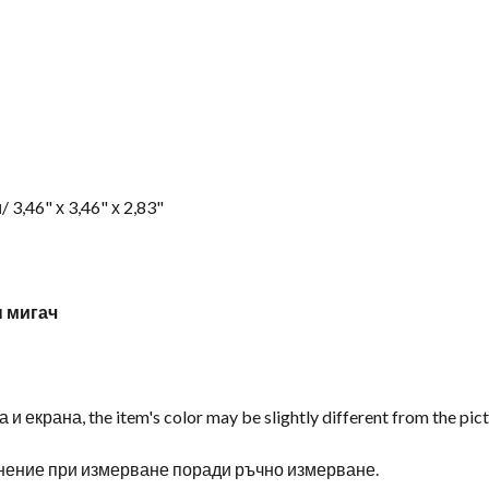
/ 3,46" х 3,46" х 2,83"
н мигач
а и екрана,
the item's color may be slightly different from the pic
нение при измерване поради ръчно измерване.