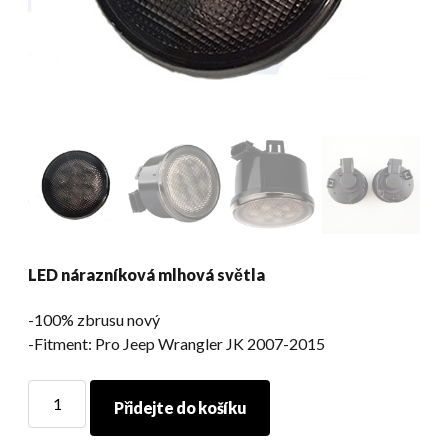
LED nárazníková mlhová světla
-100% zbrusu nový
-Fitment: Pro Jeep Wrangler JK 2007-2015
LED
Přidejte do košíku
nárazníková
mlhová