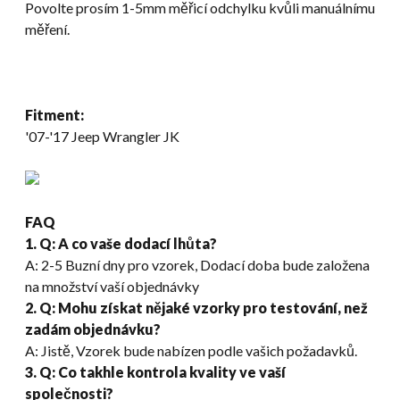
Povolte prosím 1-5mm měřicí odchylku kvůli manuálnímu
měření.
Fitment:
'07-
'17 Jeep Wrangler JK
FAQ
1. Q: A co vaše dodací lhůta?
A: 2-5 Buzní dny pro vzorek, Dodací doba bude založena
na množství vaší objednávky
2. Q: Mohu získat nějaké vzorky pro testování, než
zadám objednávku?
A: Jistě, Vzorek bude nabízen podle vašich požadavků.
3. Q: Co takhle kontrola kvality ve vaší
společnosti?