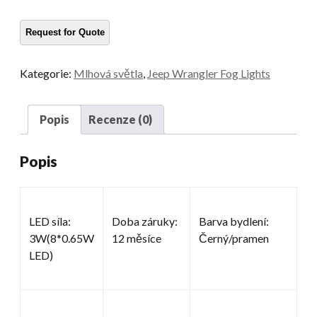
světla
množství
Kategorie:
Mlhová světla
,
Jeep Wrangler Fog Lights
Popis
Recenze (0)
Popis
LED síla:
Doba záruky:
Barva bydlení:
3W(8*0.65W
12 měsíce
Černý/pramen
LED)