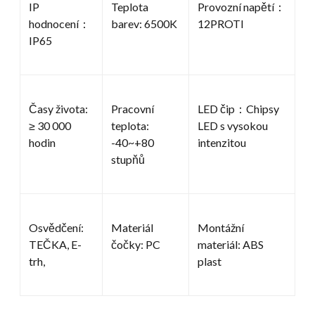
IP
Teplota
Provozní napětí：
hodnocení：
barev: 6500K
12PROTI
IP65
Časy života:
Pracovní
LED čip：Chipsy
≥ 30 000
teplota:
LED s vysokou
hodin
-40~+80
intenzitou
stupňů
Osvědčení:
Materiál
Montážní
TEČKA, E-
čočky: PC
materiál: ABS
trh,
plast