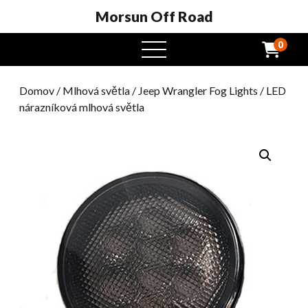
Morsun Off Road
0
Otevřená
nabídka
Domov
/
Mlhová světla
/
Jeep Wrangler Fog Lights
/ LED
nárazníková mlhová světla