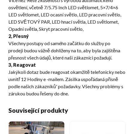
Více než 9leté zkušenosti s výrobou automatického
osvětlení, včetně 7/5.75 Inch LED světlomet, 5×7/4×6
LED světlomet, LED ocasní světlo, LED pracovní světlo,
LED SVĚTOVÝ PAR, LED hnací světla, LED světlomet,
Opadní světla, Skryt pracovní světlo,
2, Přesný
Všechny postupy od samého začátku do služby po
prodeji budou vážně dohlíženy na to, aby byla zajištěna
přesnost všech údajů, které naši zákazníci požadují.
3, Reagovat
Jakýkoli dotaz bude reagovat okamžitě telefonicky nebo
uvnitř 12 Hodiny e -mailem. Zásilka uspořádaná přísně
podle našich zákazníků' požadavky. Všechny problémy s
zárukou budou řešeny do dne.
Související produkty