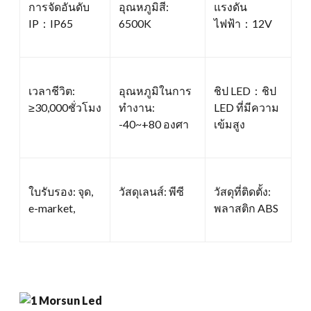
การจัดอันดับ
อุณหภูมิสี:
แรงดัน
IP：IP65
6500K
ไฟฟ้า：12V
เวลาชีวิต:
อุณหภูมิในการ
ชิป LED：ชิป
≥30,000ชั่วโมง
ทำงาน:
LED ที่มีความ
-40~+80 องศา
เข้มสูง
ใบรับรอง: จุด,
วัสดุเลนส์: พีซี
วัสดุที่ติดตั้ง:
e-market,
พลาสติก ABS