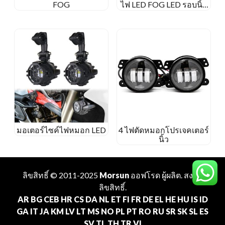
FOG
ไฟ LED FOG LED รอบนิ้ว
สำหรับ Ford Ranger 2008-
2011 การเดินทาง 2007-
2015
มอเตอร์ไซค์ไฟหมอก LED
4 ไฟตัดหมอกโปรเจคเตอร์
นิ้ว
ลิขสิทธิ์ © 2011-2025
Morsun
ออฟโรด
ผู้ผลิต
. สงวน
ลิขสิทธิ์.
AR
BG
CEB
HR
CS
DA
NL
ET
FI
FR
DE
EL
HE
HU
IS
ID
GA
IT
JA
KM
LV
LT
MS
NO
PL
PT
RO
RU
SR
SK
SL
ES
SV
TL
TH
TR
VI