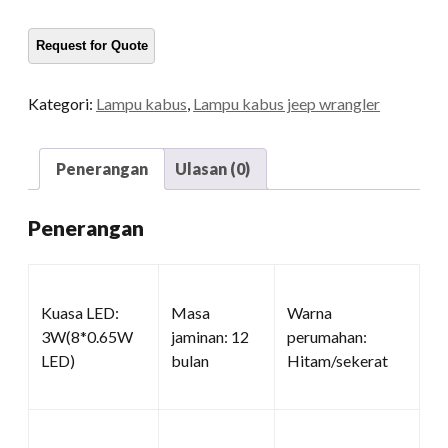
LED
kuantiti
Kategori:
Lampu kabus
,
Lampu kabus jeep wrangler
Penerangan
Ulasan (0)
Penerangan
Kuasa LED:
Masa
Warna
3W(8*0.65W
jaminan: 12
perumahan:
LED)
bulan
Hitam/sekerat