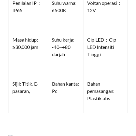
Penilaian IP：
Suhu warna:
Voltan operasi：
IP65
6500K
12V
Masa hidup:
Suhu kerja:
Cip LED：Cip
≥30,000 jam
-40~+80
LED Intensiti
darjah
Tinggi
Sijil: Titik, E-
Bahan kanta:
Bahan
pasaran,
Pc
pemasangan:
Plastik abs