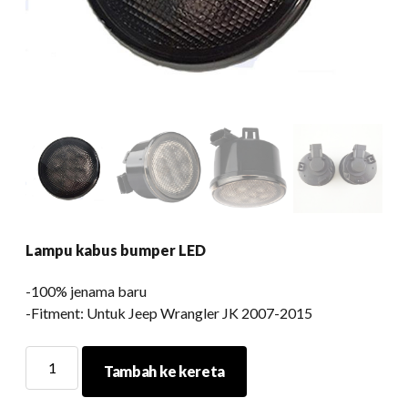
Lampu kabus bumper LED
-100% jenama baru
-Fitment: Untuk Jeep Wrangler JK 2007-2015
Lampu
Tambah ke kereta
kabus
bumper