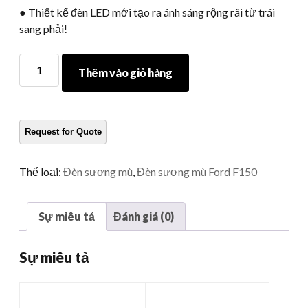
● Thiết kế đèn LED mới tạo ra ánh sáng rộng rãi từ trái
sang phải!
Đèn
Thêm vào giỏ hàng
sương
mù
F150
Số
lượng
Thể loại:
Đèn sương mù
,
Đèn sương mù Ford F150
Sự miêu tả
Đánh giá (0)
Sự miêu tả