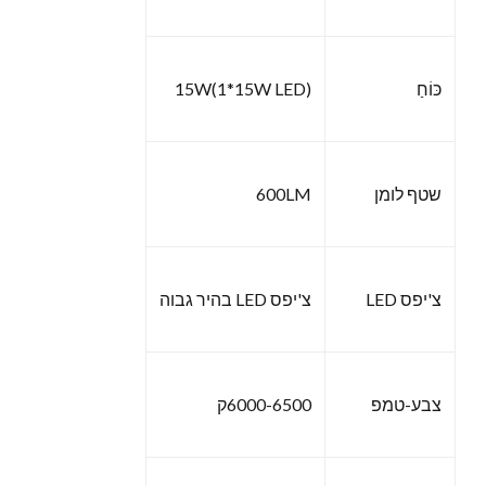
כּוֹחַ
15W(1*15W LED)
שטף לומן
600LM
צ'יפס LED
צ'יפס LED בהיר גבוה
צבע-טמפ
6000-6500ק