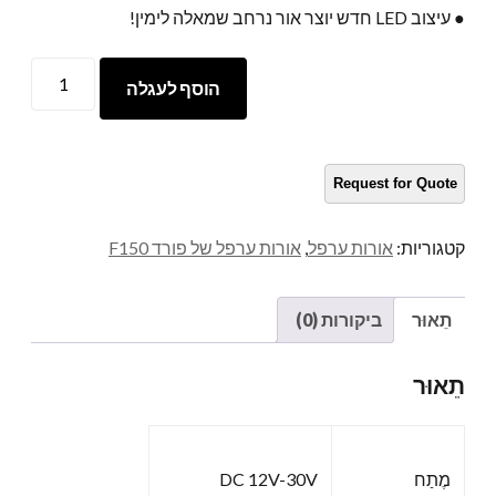
● עיצוב LED חדש יוצר אור נרחב שמאלה לימין!
F150
הוסף לעגלה
אורות
ערפל
כַּמוּת
קטגוריות:
אורות ערפל
,
אורות ערפל של פורד F150
תֵאוּר
ביקורות (0)
תֵאוּר
מֶתַח
DC 12V-30V