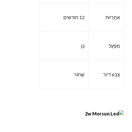
אַחֲרָיוּת
12 חודשים
מִפְעָל
כֵּן
צבע דיור
שָׁחוֹר