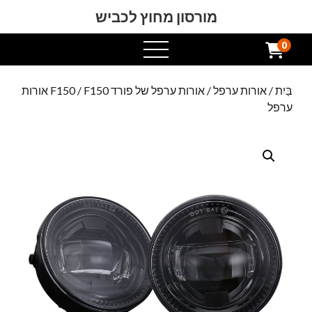
מורסון מחוץ לכביש
0
תפריט
פתוח
בַּיִת
/
אורות ערפל
/
אורות ערפל של פורד F150
/ F150 אורות
ערפל