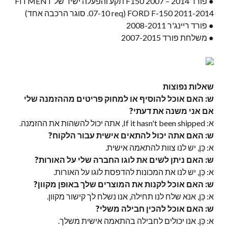
● פורד F150 2007 – 2014 תקע והפעלה ישיר של FITMENT
FORD F-150 2011-2014 (07-10 req. סוגר הרכבה אחד)
● פורד ריינג'ר 2008-2011
● משלחת פורד 2007-2015
שאלות נפוצות
ש: האם אוכל להוסיף או למחוק פריטים מההזמנה שלי
אם אני משנה את דעתי?
א:
If it hasn't been shipped
, אתה יכול להשהות את ההזמנה.
ש: האם אתה יכול להתאים אישית עבור הלקוח?
א: כֵּן, יש לנו צוות להתאמה אישית.
ש: האם ניתן לשים את לוגו החברה שלי על האורות?
א: כֵּן, יש לנו את המכונות להדפסת לוגו על האורות.
ש: האם אוכל לקנות את המוצרים שלך באופן מקוון?
א: כֵּן, אנא שלח לנו תחילה, אנו נשלח לך קישור מקוון.
ש: האם אוכל להכין חבילה משלי?
א: כֵּן. אנו יכולים לחבילה בהתאמה אישית משלך.