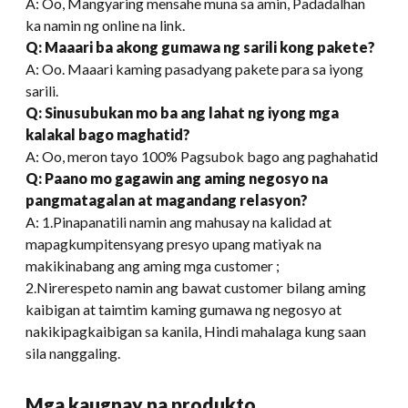
A: Oo, Mangyaring mensahe muna sa amin, Padadalhan
ka namin ng online na link.
Q: Maaari ba akong gumawa ng sarili kong pakete?
A: Oo. Maaari kaming pasadyang pakete para sa iyong
sarili.
Q
:
Sinusubukan mo ba ang lahat ng iyong mga
kalakal bago maghatid?
A: Oo, meron tayo 100% Pagsubok bago ang paghahatid
Q: Paano mo gagawin ang aming negosyo na
pangmatagalan at magandang relasyon?
A: 1.Pinapanatili namin ang mahusay na kalidad at
mapagkumpitensyang presyo upang matiyak na
makikinabang ang aming mga customer ;
2.Nirerespeto namin ang bawat customer bilang aming
kaibigan at taimtim kaming gumawa ng negosyo at
nakikipagkaibigan sa kanila, Hindi mahalaga kung saan
sila nanggaling.
Mga kaugnay na produkto