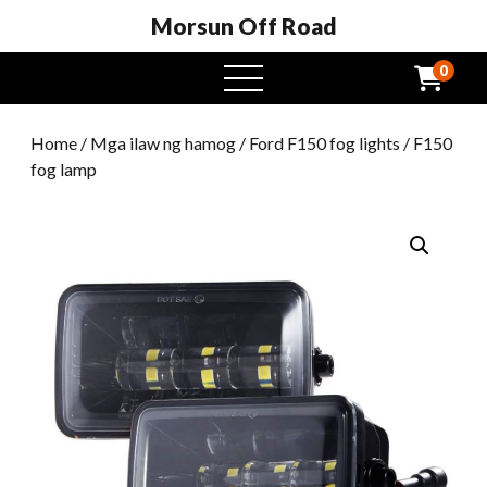
Morsun Off Road
0
Buksan
ang
menu
Home
/
Mga ilaw ng hamog
/
Ford F150 fog lights
/ F150
fog lamp