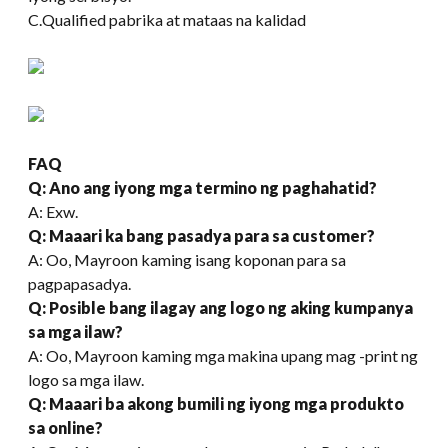
C.Qualified pabrika at mataas na kalidad
FAQ
Q
:
Ano ang iyong mga termino ng paghahatid?
A: Exw.
Q: Maaari ka bang pasadya para sa customer?
A: Oo, Mayroon kaming isang koponan para sa
pagpapasadya.
Q: Posible bang ilagay ang logo ng aking kumpanya
sa mga ilaw?
A: Oo, Mayroon kaming mga makina upang mag -print ng
logo sa mga ilaw.
Q: Maaari ba akong bumili ng iyong mga produkto
sa online?