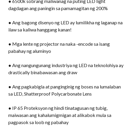
● 6500k sobrang maliwanag na puting LED light
dagdagan ang paningin sa pamamagitan ng 200%
● Ang bagong disenyo ng LED ay lumilikha ng laganap na
ilaw sa kaliwa hanggang kanan!
● Mga lente ng projector na naka -encode sa isang
pabahay ng aluminyo
● Ang nangungunang industriya ng LED na teknolohiya ay
drastically binabawasan ang draw
● Ang pagkabigla at panginginig ng boses na lumalaban
sa LED, Shatterproof Polycarbonate Lens
● IP 65 Proteksyon ng hindi tinatagusan ng tubig,
maiwasan ang kahalumigmigan at alikabok mula sa
pagpasok sa loob ng pabahay