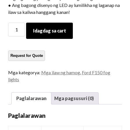
● Ang bagong disenyo ng LED ay lumilikha ng laganap na
ilaw sa kaliwa hanggang kanan!
F150
Idagdag sa cart
fog
lamp
dami
Mga kategorya:
Mga ilaw ng hamog
,
Ford F150 fog
lights
Paglalarawan
Mga pagsusuri (0)
Paglalarawan