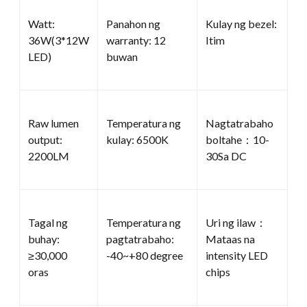
Watt:
Panahon ng
Kulay ng bezel:
36W(3*12W
warranty: 12
Itim
LED)
buwan
Raw lumen
Temperatura ng
Nagtatrabaho
output:
kulay: 6500K
boltahe：10-
2200LM
30Sa DC
Tagal ng
Temperatura ng
Uri ng ilaw：
buhay:
pagtatrabaho:
Mataas na
≥30,000
-40~+80 degree
intensity LED
oras
chips