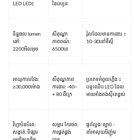
LED LED)
នៃរេប្យនៈ
ទិន្នផល lumen
សីតុណ្ហា
វ៉ុលដែលមានការងារ：
ឆៅ:
ភាពពណ៌:
10-30នៅឌីស៊ី
2200អិលអុម
6500ខេ
អាយុកាលវែង:
សីតុណ្ហភាព
ប្រភេទអំពូលភ្លើង：
≥30,000ម៉ោង
ការងារ: -40~
បន្ទះឈីប LED ដែល
+ 80 ដឺក្រេ
មានអាំងតង់ស៊ីតេខ្ពស់
វិហ្ញាប័នប័រត:
សម្ភារៈកែវថត:
ផ្ទះល្វែង: ស្លាប់ -
សង្កាត់, ទីផ្សារ
ការផ្គត់ផ្គង់
ខាំអាលុយមីញ៉ូម
អេឡិចត្រូនិច,
បាន