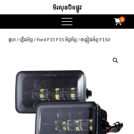
ម័រសុនបិទផ្លូវ
0
ម៉ឺនុយបើក
ផ្ទហ
/
ភ្លើងអ័ព្ទ
/
Ford F15 F15 អ័ព្ទអ័ព្ទ
/ ចង្កៀងអ័ព្ទ F150