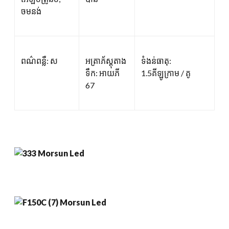
ចមនង់
ពណ៌ពន្លឺ: ស
អត្រាភ័ស្តុតាង
ទំងន់ធាតុ:
ទឹក: អាយភី
1.5គីឡូក្រាម / គូ
67