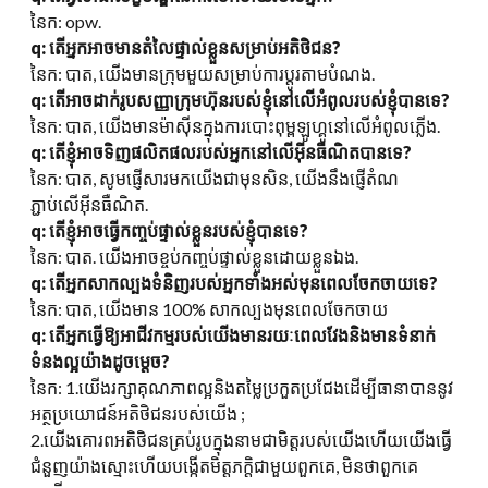
នៃក: opw.
q: តើអ្នកអាចមានតំលៃផ្ទាល់ខ្លួនសម្រាប់អតិថិជន?
នៃក: បាត, យើងមានក្រុមមួយសម្រាប់ការប្តូរតាមបំណង.
q: តើអាចដាក់រូបសញ្ញាក្រុមហ៊ុនរបស់ខ្ញុំនៅលើអំពូលរបស់ខ្ញុំបានទេ?
នៃក: បាត, យើងមានម៉ាស៊ីនក្នុងការបោះពុម្ពឡូហ្គូនៅលើអំពូលភ្លើង.
q: តើខ្ញុំអាចទិញផលិតផលរបស់អ្នកនៅលើអ៊ីនធឺណិតបានទេ?
នៃក: បាត, សូមផ្ញើសារមកយើងជាមុនសិន, យើងនឹងផ្ញើតំណ
ភ្ជាប់លើអ៊ីនធឺណិត.
q: តើខ្ញុំអាចធ្វើកញ្ចប់ផ្ទាល់ខ្លួនរបស់ខ្ញុំបានទេ?
នៃក: បាត. យើងអាចខ្ចប់កញ្ចប់ផ្ទាល់ខ្លួនដោយខ្លួនឯង.
q
:
តើអ្នកសាកល្បងទំនិញរបស់អ្នកទាំងអស់មុនពេលចែកចាយទេ?
នៃក: បាត, យើងមាន 100% សាកល្បងមុនពេលចែកចាយ
q: តើអ្នកធ្វើឱ្យអាជីវកម្មរបស់យើងមានរយៈពេលវែងនិងមានទំនាក់
ទំនងល្អយ៉ាងដូចម្តេច?
នៃក: 1.យើងរក្សាគុណភាពល្អនិងតម្លៃប្រកួតប្រជែងដើម្បីធានាបាននូវ
អត្ថប្រយោជន៍អតិថិជនរបស់យើង ;
2.យើងគោរពអតិថិជនគ្រប់រូបក្នុងនាមជាមិត្តរបស់យើងហើយយើងធ្វើ
ជំនួញយ៉ាងស្មោះហើយបង្កើតមិត្តភក្តិជាមួយពួកគេ, មិនថាពួកគេ