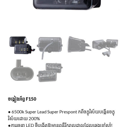
ចង្កៀងអ័ព្ទ F150
● 6500k Super Lead Super Prespont កពីចក្ខុវិស័យបង្កើនចក្ខុ
វិស័យដោយ 200%
●ការរចនា LED ថ្មីបង្កើតឱ្យមានពន្លឺរីករាលដាលដែលឆ្វេងទៅស្តាំ!