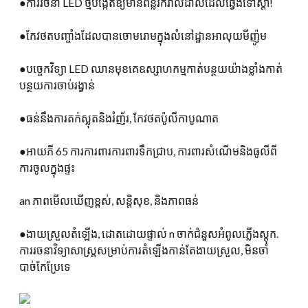
●ការរចនា LED ថ្មីបង្កើតឱ្យមានពន្លឺរីករាលដាលដែលឆ្វេងទៅស្តាំ!
●កែវថតបញ្ចាំងដែលបានចោមរោមក្នុងលំនៅដ្ឋានអាលុយមីញ៉ូម
●បច្ចេកវិទ្យា LED ឈានមុខគេឧស្សាហកម្មកាត់បន្ថយយ៉ាងខ្លាំងកាត់
បន្ថយការចាប់រង្វាន់
●ធន់នឹងការតក់ស្លុតនិងរំញ័រ, កែវថតប៉ូលីកាបូណាត
●អាយភី 65 ការការពារការពារទឹកជ្រាប, ការពារសំណើមនិងធូលីពី
ការចូលក្នុងផ្ទះ
an ភាពមើលឃើញខ្ពស់, សន្ដិសុខ, និងភាពធន់
●ងាយស្រួលតំឡើង, ដោតដោយផ្ទាល់ n ចាក់ជំនួសអំពូលភ្លើងស្តុក.
ការរចនាវិទ្យាសាស្ត្រសម្រាប់ការតំឡើងកាន់តែងាយស្រួល, មិនចាំ
បាច់កែប្រែទេ