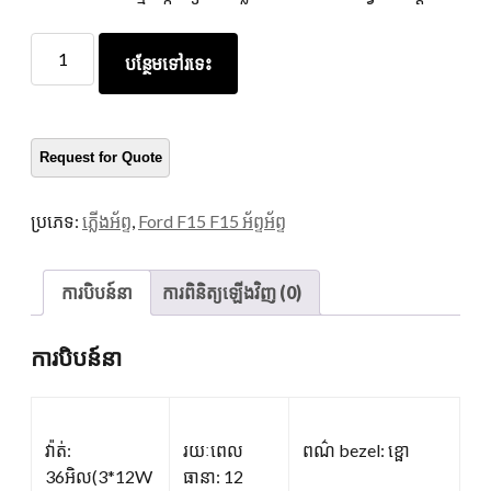
ចង្កៀង
បន្ថែមទៅរទេះ
អ័ព្ទ
F150
បរិ
មាន
ប្រភេទ:
ភ្លើងអ័ព្ទ
,
Ford F15 F15 អ័ព្ទអ័ព្ទ
ការបិបន៍នា
ការពិនិត្យឡើងវិញ (0)
ការបិបន៍នា
វ៉ាត់:
រយៈពេល
ពណ៌ bezel: ខ្ផោ
36អិល(3*12W
ធានា: 12