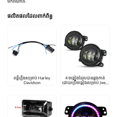
មកពីណាទេ.
ផលិតផលដែលពាក់ព័ន្ធ
ពន្លឺភ្លើងសម្រាប់ Harley
4 ចង្កៀងដែលបានឆ្លងកាត់
Davidson
ដោយប្រើចង្កៀងសម្រាប់ Jeep
Wrangler JK 30W 4′ អំពូល
អ័ព្ទ LED សម្រាប់ Jeep JK