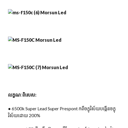
លក្ខណៈពិសេស:
● 6500k Super Lead Super Prespont កពីចក្ខុវិស័យបង្កើនចក្ខុ
វិស័យដោយ 200%