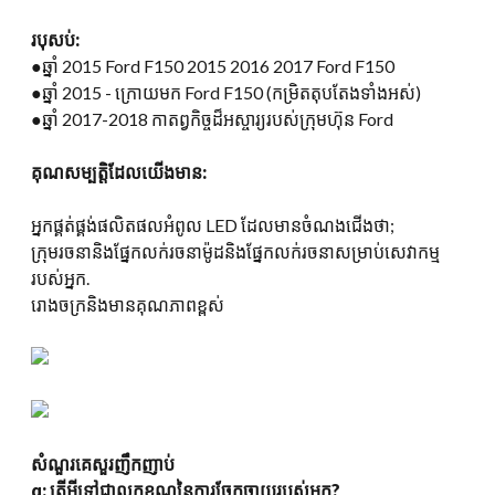
របុសប់:
●ឆ្នាំ 2015 Ford F150 2015 2016 2017 Ford F150
●ឆ្នាំ 2015 - ក្រោយមក Ford F150 (កម្រិតតុបតែងទាំងអស់)
●ឆ្នាំ 2017-2018 កាតព្វកិច្ចដ៏អស្ចារ្យរបស់ក្រុមហ៊ុន Ford
គុណសម្បត្តិដែលយើងមាន:
អ្នកផ្គត់ផ្គង់ផលិតផលអំពូល LED ដែលមានចំណងជើងថា;
ក្រុមរចនានិងផ្នែកលក់រចនាម៉ូដនិងផ្នែកលក់រចនាសម្រាប់សេវាកម្ម
របស់អ្នក.
រោងចក្រនិងមានគុណភាពខ្ពស់
សំណួរគេសួរញឹកញាប់
q
:
តើអ្វីទៅជាលក្ខខណ្ឌនៃការចែកចាយរបស់អ្នក?