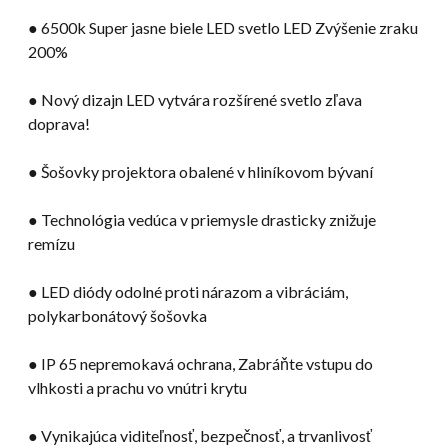
● 6500k Super jasne biele LED svetlo LED Zvýšenie zraku
200%
● Nový dizajn LED vytvára rozšírené svetlo zľava
doprava!
● Šošovky projektora obalené v hliníkovom bývaní
● Technológia vedúca v priemysle drasticky znižuje
remízu
● LED diódy odolné proti nárazom a vibráciám,
polykarbonátový šošovka
● IP 65 nepremokavá ochrana, Zabráňte vstupu do
vlhkosti a prachu vo vnútri krytu
● Vynikajúca viditeľnosť, bezpečnosť, a trvanlivosť