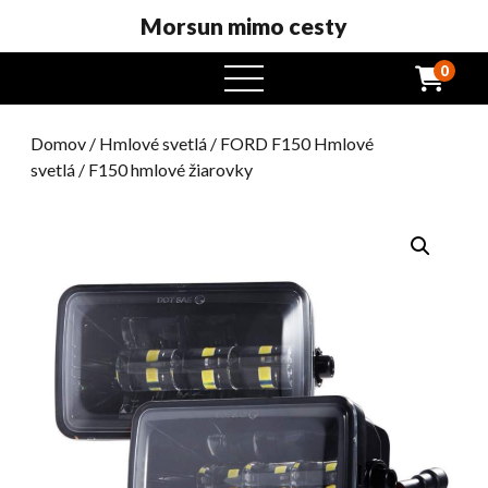
Morsun mimo cesty
0
otvorený
menu
Domov
/
Hmlové svetlá
/
FORD F150 Hmlové
svetlá
/ F150 hmlové žiarovky