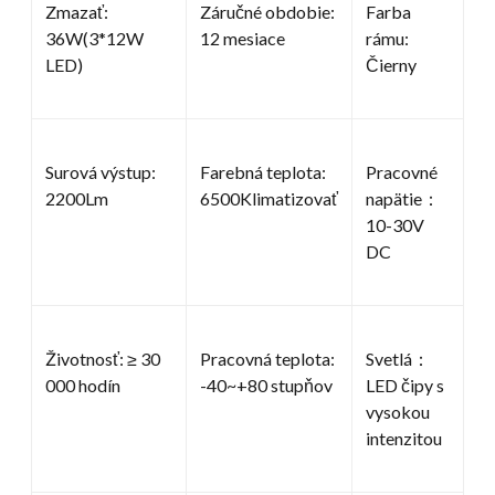
Zmazať:
Záručné obdobie:
Farba
36W(3*12W
12 mesiace
rámu:
LED)
Čierny
Surová výstup:
Farebná teplota:
Pracovné
2200Lm
6500Klimatizovať
napätie：
10-30V
DC
Životnosť: ≥ 30
Pracovná teplota:
Svetlá：
000 hodín
-40~+80 stupňov
LED čipy s
vysokou
intenzitou