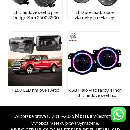
LED hmlové svetlo pre
LED prechádzajúce
Dodge Ram 2500 3500
žiarovky pre Harley
F150 LED hmlové svetlá
RGB Halo viac farby 4 Inch
LED hmlové svetlá
aplikácia telefón Bluetooth
diaľkové ovládanie
Autorské práva © 2011-2025
Morsun
Včelárstvo
Výrobca
. Všetky práva vyhradené.
AR
BG
CEB
HR
CS
DA
NL
ET
FI
FR
DE
EL
HE
HU
IS
ID