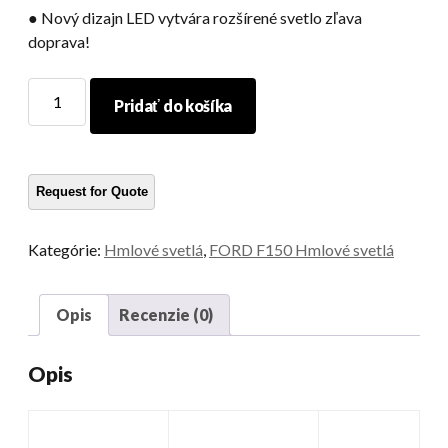
● Nový dizajn LED vytvára rozšírené svetlo zľava
doprava!
F150
Pridať do košíka
hmlové
žiarovky
množstvo
Kategórie:
Hmlové svetlá
,
FORD F150 Hmlové svetlá
Opis
Recenzie (0)
Opis