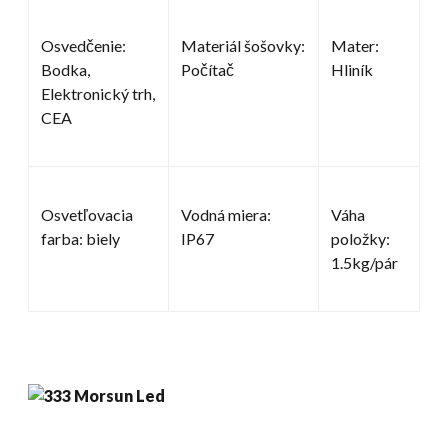
Osvedčenie:
Materiál šošovky:
Mater:
Bodka,
Počítač
Hliník
Elektronický trh,
CEA
Osvetľovacia
Vodná miera:
Váha
farba: biely
IP67
položky:
1.5kg/pár