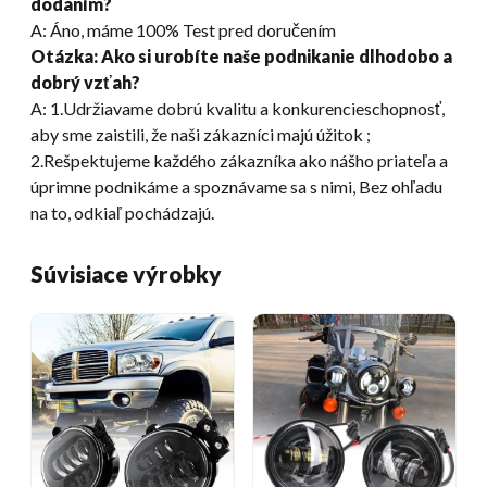
dodaním?
A: Áno, máme 100% Test pred doručením
Otázka: Ako si urobíte naše podnikanie dlhodobo a
dobrý vzťah?
A: 1.Udržiavame dobrú kvalitu a konkurencieschopnosť,
aby sme zaistili, že naši zákazníci majú úžitok ;
2.Rešpektujeme každého zákazníka ako nášho priateľa a
úprimne podnikáme a spoznávame sa s nimi, Bez ohľadu
na to, odkiaľ pochádzajú.
Súvisiace výrobky