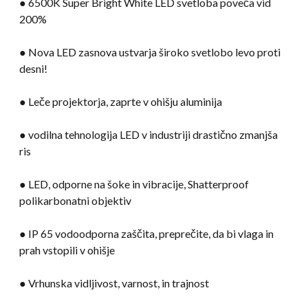
● 6500K Super Bright White LED svetloba poveča vid
200%
● Nova LED zasnova ustvarja široko svetlobo levo proti
desni!
● Leče projektorja, zaprte v ohišju aluminija
● vodilna tehnologija LED v industriji drastično zmanjša
ris
● LED, odporne na šoke in vibracije, Shatterproof
polikarbonatni objektiv
● IP 65 vodoodporna zaščita, preprečite, da bi vlaga in
prah vstopili v ohišje
● Vrhunska vidljivost, varnost, in trajnost