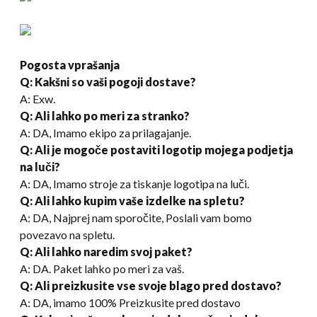
Pogosta vprašanja
Q
:
Kakšni so vaši pogoji dostave?
A: Exw.
Q: Ali lahko po meri za stranko?
A: DA, Imamo ekipo za prilagajanje.
Q: Ali je mogoče postaviti logotip mojega podjetja
na luči?
A: DA, Imamo stroje za tiskanje logotipa na luči.
Q: Ali lahko kupim vaše izdelke na spletu?
A: DA, Najprej nam sporočite, Poslali vam bomo
povezavo na spletu.
Q: Ali lahko naredim svoj paket?
A: DA. Paket lahko po meri za vaš.
Q
:
Ali preizkusite vse svoje blago pred dostavo?
A: DA, imamo 100% Preizkusite pred dostavo