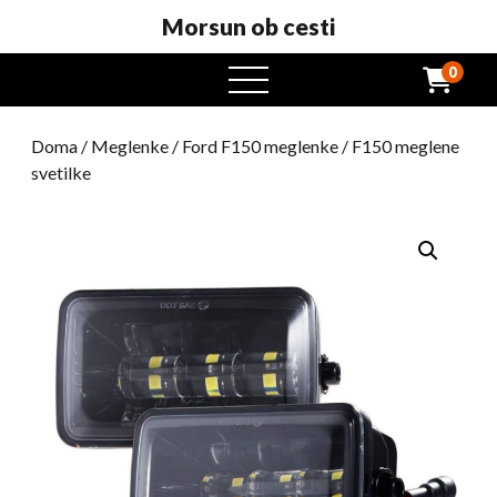
Morsun ob cesti
0
odprt
meni
Doma
/
Meglenke
/
Ford F150 meglenke
/ F150 meglene
svetilke