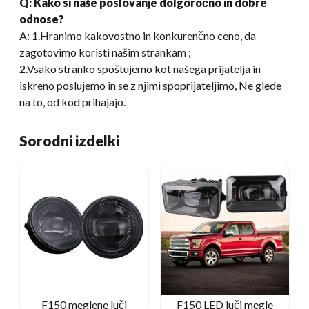
Q: Kako si naše poslovanje dolgoročno in dobre
odnose?
A: 1.Hranimo kakovostno in konkurenčno ceno, da
zagotovimo koristi našim strankam ;
2.Vsako stranko spoštujemo kot našega prijatelja in
iskreno poslujemo in se z njimi spoprijateljimo, Ne glede
na to, od kod prihajajo.
Sorodni izdelki
F150 meglene luči
F150 LED luči megle