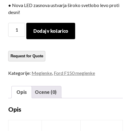
● Nova LED zasnova ustvarja široko svetlobo levo proti
desni!
F150
Dodaj v košarico
meglene
svetilke
količina
Kategorije:
Meglenke
,
Ford F150 meglenke
Opis
Ocene (0)
Opis