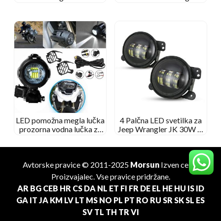
LED pomožna megla lučka
4 Palčna LED svetilka za
prozorna vodna lučka za
Jeep Wrangler JK 30W 4′
motocikel BMW
LED megla lučka za Jeep
JK
Avtorske pravice © 2011-2025
Morsun
Izven ceste
Proizvajalec
. Vse pravice pridržane.
AR
BG
CEB
HR
CS
DA
NL
ET
FI
FR
DE
EL
HE
HU
IS
ID
GA
IT
JA
KM
LV
LT
MS
NO
PL
PT
RO
RU
SR
SK
SL
ES
SV
TL
TH
TR
VI