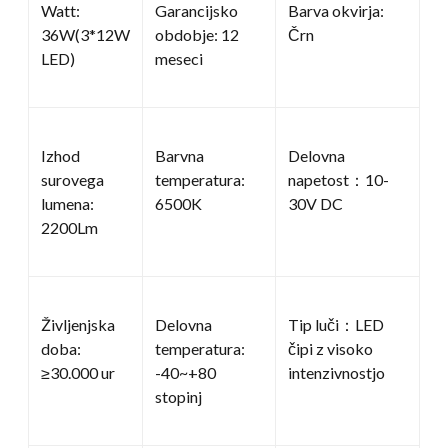
Watt:
Garancijsko
Barva okvirja:
36W(3*12W
obdobje: 12
Črn
LED)
meseci
Izhod
Barvna
Delovna
surovega
temperatura:
napetost：10-
lumena:
6500K
30V DC
2200Lm
Življenjska
Delovna
Tip luči：LED
doba:
temperatura:
čipi z visoko
≥30.000 ur
-40~+80
intenzivnostjo
stopinj