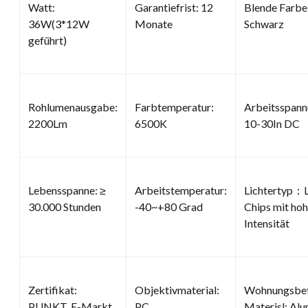
Watt:
Garantiefrist: 12
Blende Farbe
36W(3*12W
Monate
Schwarz
geführt)
Rohlumenausgabe:
Farbtemperatur:
Arbeitsspan
2200Lm
6500K
10-30In DC
Lebensspanne: ≥
Arbeitstemperatur:
Lichtertyp：
30.000 Stunden
-40~+80 Grad
Chips mit hoh
Intensität
Zertifikat:
Objektivmaterial:
Wohnungsbe
PUNKT, E-Markt,
PC
Materisl: Al