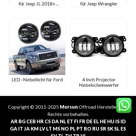
für Jeep JL 2018+
für Jeep Wrangler
Sport/Rubicon/Sahara/Moab
LED -Nebellicht für Ford
4 Inch Projector
Nebelscheinwerfer
Copyright © 2011-2025
Morsun
Offroad
Hersteller
. Alle
Rechte vorbehalten.
AR
BG
CEB
HR
CS
DA
NL
ET
FI
FR
DE
EL
HE
HU
IS
ID
GA
IT
JA
KM
LV
LT
MS
NO
PL
PT
RO
RU
SR
SK
SL
ES
SV
TL
TH
TR
VI