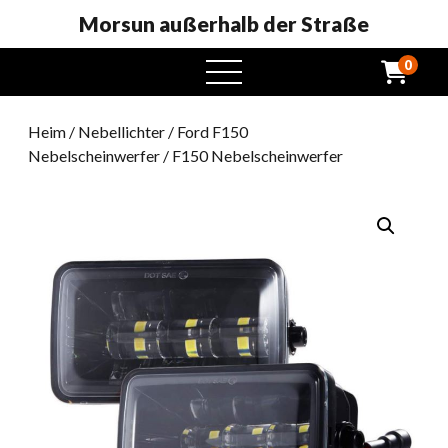
Morsun außerhalb der Straße
0
Öffnen
Sie
das
Heim
/
Nebellichter
/
Ford F150
Menü
Nebelscheinwerfer
/ F150 Nebelscheinwerfer