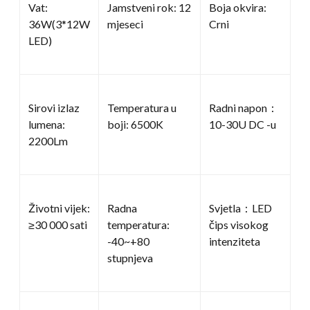
Vat:
Jamstveni rok: 12
Boja okvira:
36W(3*12W
mjeseci
Crni
LED)
Sirovi izlaz
Temperatura u
Radni napon：
lumena:
boji: 6500K
10-30U DC -u
2200Lm
Životni vijek:
Radna
Svjetla：LED
≥30 000 sati
temperatura:
čips visokog
-40~+80
intenziteta
stupnjeva