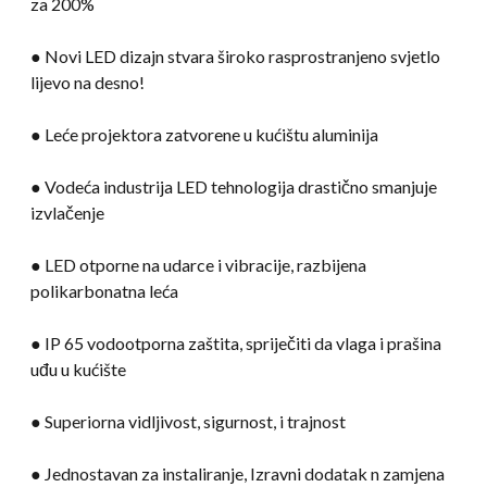
za 200%
● Novi LED dizajn stvara široko rasprostranjeno svjetlo
lijevo na desno!
● Leće projektora zatvorene u kućištu aluminija
● Vodeća industrija LED tehnologija drastično smanjuje
izvlačenje
● LED otporne na udarce i vibracije, razbijena
polikarbonatna leća
● IP 65 vodootporna zaštita, spriječiti da vlaga i prašina
uđu u kućište
● Superiorna vidljivost, sigurnost, i trajnost
● Jednostavan za instaliranje, Izravni dodatak n zamjena