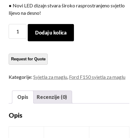
● Novi LED dizajn stvara široko rasprostranjeno svjetlo
lijevo na desno!
F150
Dodaj u kolica
svjetiljke
za
maglu
količina
Kategorije:
Svjetla za maglu
,
Ford F150 svjetla za maglu
Opis
Recenzije (0)
Opis