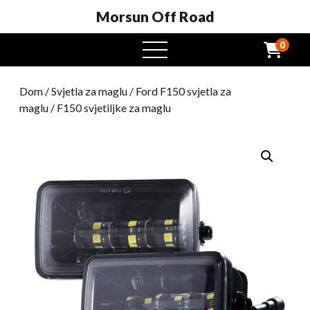
Morsun Off Road
0
Otvoreni
izbornik
Dom
/
Svjetla za maglu
/
Ford F150 svjetla za
maglu
/ F150 svjetiljke za maglu