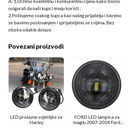
A: 1.Držimo kvalitetnu i konkurentnu cijenu kako bismo
osigurali da naši kupci imaju koristi ;
2.Poštujemo svakog kupca kao našeg prijatelja i iskreno
se bavimo poslovanjem i sprijateljimo se s njima, Bez
obzira odakle dolaze.
Povezani proizvodi
LED prolazne svjetiljke za
FORD LED lampica za
Harley
maglu 2007-2014 Ford
F150 Ranger 2008-2011
To je korisno 2007-2015