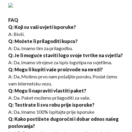
FAQ
Q
:
Koji su vaši uvjeti isporuke?
A: Bivši.
Q: Možete li prilagoditi kupcu?
A: Da, Imamo tim za prilagodbu.
Q: Je li moguće staviti logo svoje tvrtke na svjetla?
A: Da, Imamo strojeve za ispis logotipa na svjetlima.
Q: Mogu li kupiti vaše proizvode na mreži?
A: Da, Molimo prvo nam pošaljite poruku, Poslat ćemo
vam internetsku vezu.
Q: Mogu li napraviti vlastiti paket?
A: Da. Paket možemo prilagoditi za vaše.
Q
:
Testirate li svu robu prije isporuke?
A: Da, Imamo 100% Ispitajte prije isporuke
Q: Kako postižete dugoročni i dobar odnos našeg
poslovanja?