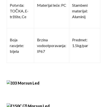
Potvrda:
Materijal leće: PC
Stambeni
TOČKA, E-
materijal:
tržište, Ce
Aluminij
Boja
Brzina
Predmet:
rasvjete:
vodootporavanja:
1.5kg/par
bijela
IP67