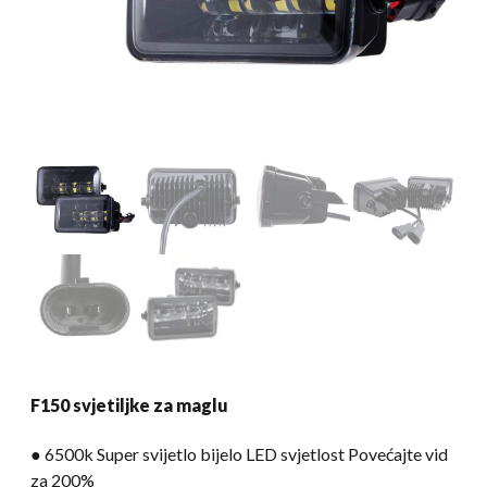
F150 svjetiljke za maglu
● 6500k Super svijetlo bijelo LED svjetlost Povećajte vid
za 200%