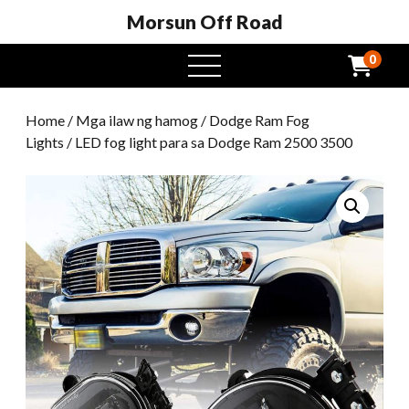
Morsun Off Road
0
Buksan
ang
menu
Home
/
Mga ilaw ng hamog
/
Dodge Ram Fog
Lights
/ LED fog light para sa Dodge Ram 2500 3500