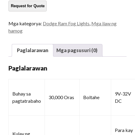
sa
Dodge
Ram
Mga kategorya:
Dodge Ram Fog Lights
,
Mga ilaw ng
2500
hamog
3500
dami
Paglalarawan
Mga pagsusuri (0)
Paglalarawan
Buhay sa
9V-32V
30,000 Oras
Boltahe
pagtatrabaho
DC
Para kay
Kulay ng