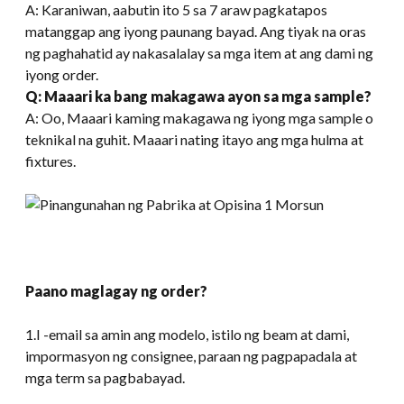
A: Karaniwan, aabutin ito 5 sa 7 araw pagkatapos
matanggap ang iyong paunang bayad. Ang tiyak na oras
ng paghahatid ay nakasalalay sa mga item at ang dami ng
iyong order.
Q: Maaari ka bang makagawa ayon sa mga sample?
A: Oo, Maaari kaming makagawa ng iyong mga sample o
teknikal na guhit. Maaari nating itayo ang mga hulma at
fixtures.
Paano maglagay ng order?
1.I -email sa amin ang modelo, istilo ng beam at dami,
impormasyon ng consignee, paraan ng pagpapadala at
mga term sa pagbabayad.