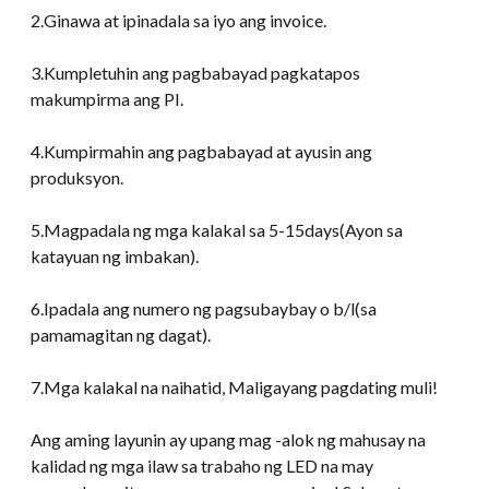
2.Ginawa at ipinadala sa iyo ang invoice.
3.Kumpletuhin ang pagbabayad pagkatapos
makumpirma ang PI.
4.Kumpirmahin ang pagbabayad at ayusin ang
produksyon.
5.Magpadala ng mga kalakal sa 5-15days(Ayon sa
katayuan ng imbakan).
6.Ipadala ang numero ng pagsubaybay o b/l(sa
pamamagitan ng dagat).
7.Mga kalakal na naihatid, Maligayang pagdating muli!
Ang aming layunin ay upang mag -alok ng mahusay na
kalidad ng mga ilaw sa trabaho ng LED na may