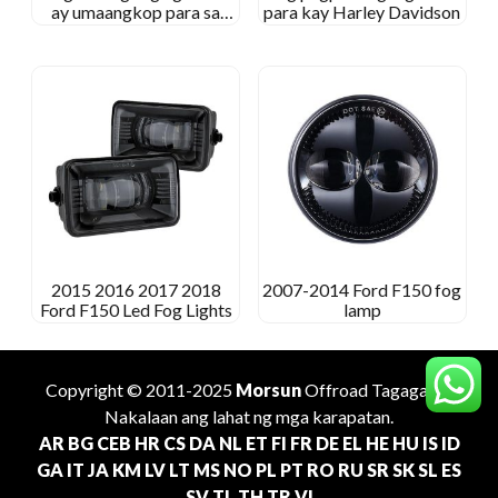
ay umaangkop para sa
para kay Harley Davidson
F150 2015 2016 2017
2018
2015 2016 2017 2018
2007-2014 Ford F150 fog
Ford F150 Led Fog Lights
lamp
Copyright © 2011-2025
Morsun
Offroad
Tagagawa
.
Nakalaan ang lahat ng mga karapatan.
AR
BG
CEB
HR
CS
DA
NL
ET
FI
FR
DE
EL
HE
HU
IS
ID
GA
IT
JA
KM
LV
LT
MS
NO
PL
PT
RO
RU
SR
SK
SL
ES
SV
TL
TH
TR
VI