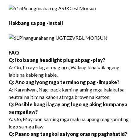
Hakbang sa pag -install
FAQ
Q: Ito ba ang headlight plug at pag -play?
A: Oo, Ito ay plug at maglaro, Walang kinakailangang
labis na kable ng kable.
Q: Ano ang iyong mga termino ng pag -iimpake?
A: Karaniwan, Nag -pack kami ng aming mga kalakal sa
neutral na itim na kahon at mga brown na karton.
Q: Posible bang ilagay ang logo ng aking kumpanya
sa mga ilaw?
A: Oo, Mayroon kaming mga makina upang mag -print ng
logo sa mga ilaw.
Q
:
Paano ang tungkol sa iyong oras ng paghahatid?