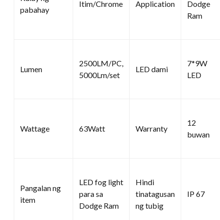
Itim/Chrome
Application
Dodge
pabahay
Ram
2500LM/PC,
7*9W
Lumen
LED dami
5000Lm/set
LED
12
Wattage
63Watt
Warranty
buwan
LED fog light
Hindi
Pangalan ng
para sa
tinatagusan
IP 67
item
Dodge Ram
ng tubig