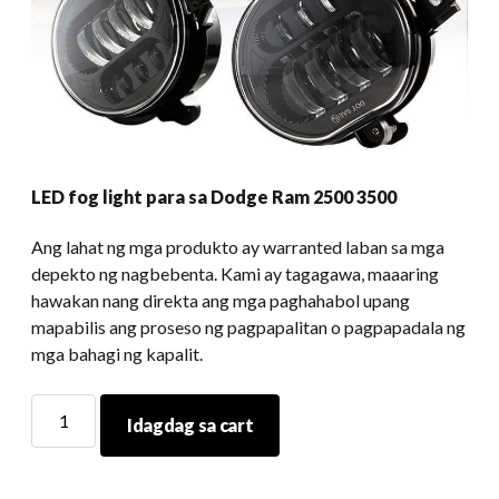
LED fog light para sa Dodge Ram 2500 3500
Ang lahat ng mga produkto ay warranted laban sa mga
depekto ng nagbebenta. Kami ay tagagawa, maaaring
hawakan nang direkta ang mga paghahabol upang
mapabilis ang proseso ng pagpapalitan o pagpapadala ng
mga bahagi ng kapalit.
LED
Idagdag sa cart
fog
light
para