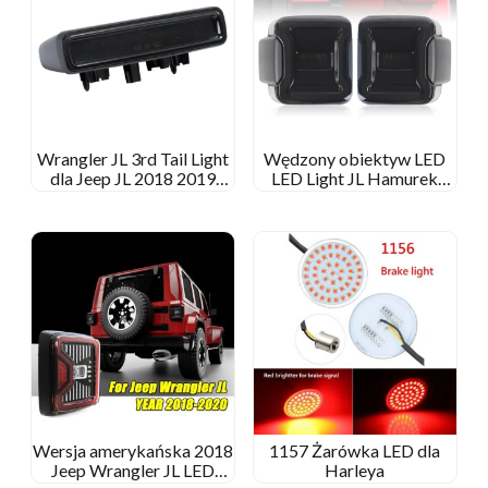
Wrangler JL 3rd Tail Light
Wędzony obiektyw LED
dla Jeep JL 2018 2019
LED Light JL Hamurek
Światło hamulca LED
Odwrotna żarówka dla
ogona Jeep Wrangler JL
Wersja amerykańska 2018
1157 Żarówka LED dla
Jeep Wrangler JL LED
Harleya