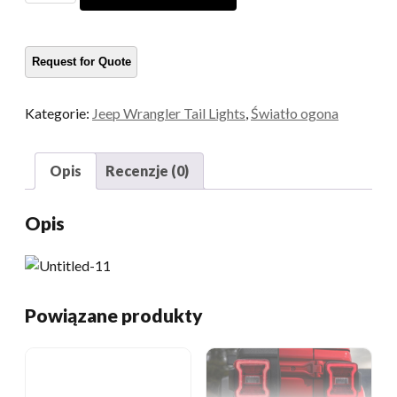
akcesoria
ogonowe
ilość
Kategorie:
Jeep Wrangler Tail Lights
,
Światło ogona
Opis
Recenzje (0)
Opis
Powiązane produkty