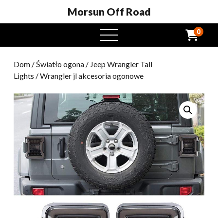
Morsun Off Road
0
Otwarte
menu
Dom
/
Światło ogona
/
Jeep Wrangler Tail
Lights
/ Wrangler jl akcesoria ogonowe