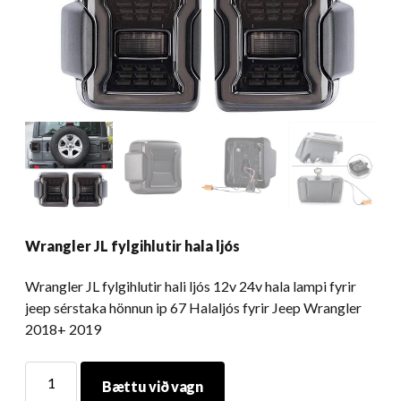
Wrangler JL fylgihlutir hala ljós
Wrangler JL fylgihlutir hali ljós 12v 24v hala lampi fyrir
jeep sérstaka hönnun ip 67 Halaljós fyrir Jeep Wrangler
2018+ 2019
Wrangler
Bættu við vagn
JL