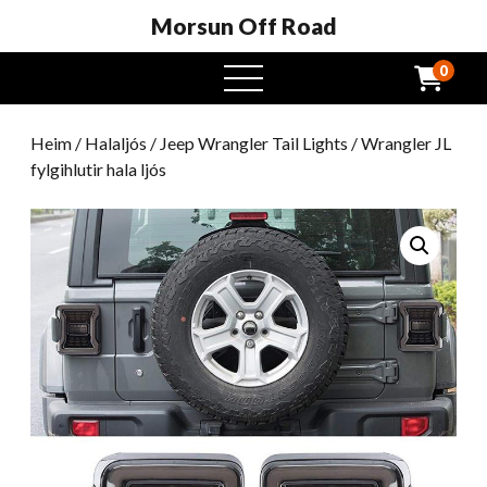
Morsun Off Road
0
Opinn
valmynd
Heim
/
Halaljós
/
Jeep Wrangler Tail Lights
/ Wrangler JL
fylgihlutir hala ljós