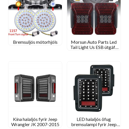
Bremsuljós mótorhjóls
Morsun Auto Parts Led
Tail Light Us ESB útgáfa
fyrir 2007-2015 Jeep
Wrangler JK
Kína halaljós fyrir Jeep
LED halaljós öfug
Wrangler JK 2007-2015
bremsulampi fyrir Jeep