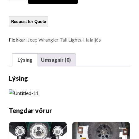
fylgihlutir
hala
ljós
Magn
Flokkar:
Jeep Wrangler Tail Lights
,
Halaljós
Lýsing
Umsagnir (0)
Lýsing
Tengdar vörur