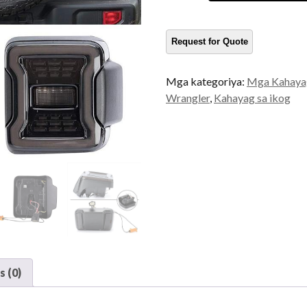
sa
Wrangler
JL
kadaghanon
Mga kategoriya:
Mga Kahayag
Wrangler
,
Kahayag sa ikog
 (0)