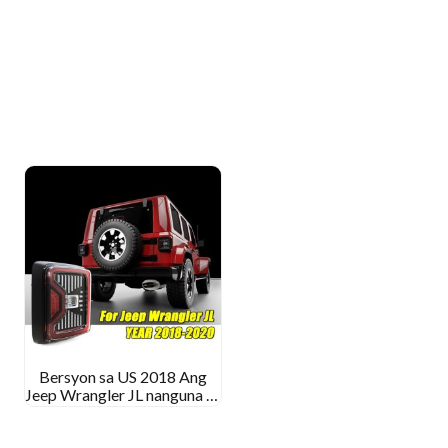
Bersyon sa US 2018 Ang
Jeep Wrangler JL nanguna sa
mga suga sa suga sa likod
nga left land ang mga