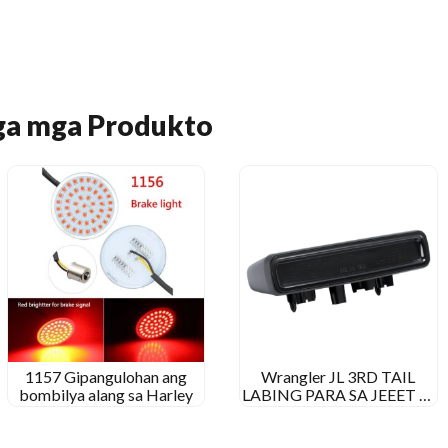
ga mga Produkto
1157 Gipangulohan ang
Wrangler JL 3RD TAIL
bombilya alang sa Harley
LABING PARA SA JEEET JL
2018 2019 LEADING SA
GUSTO