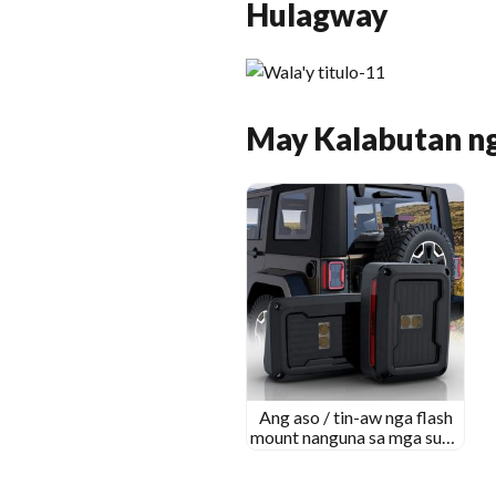
Hulagway
May Kalabutan n
Ang aso / tin-aw nga flash
mount nanguna sa mga suga
sa ikog alang sa Jeep
Wrangler JK 2007-2017