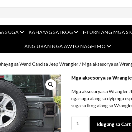
Open Menu
Open Menu
A SUGA
KAHAYAG SA IKOG
I-TURN ANG MGA S
Open Men
ANG UBAN NGA AWTO NAGHIMO
hayag sa Wand Cand sa Jeep Wrangler
/ Mga aksesorya sa Wrang
Mga aksesorya sa Wrangle
Mga aksesorya sa Wrangler J
nga suga alang sa dyip nga es
suga sa ikog alang sa Wrangl
Mga
Idugang sa Cart
aksesorya