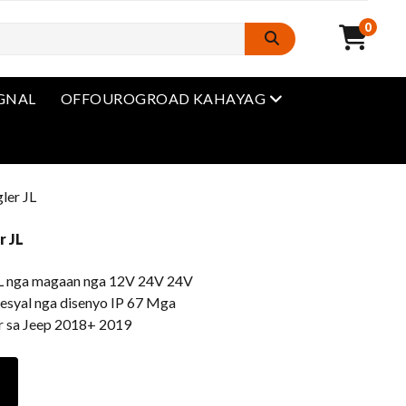
0
Open Menu
IGNAL
OFFOUROGROAD KAHAYAG
u
ler JL
r JL
L nga magaan nga 12V 24V 24V
pesyal nga disenyo IP 67 Mga
er sa Jeep 2018+ 2019