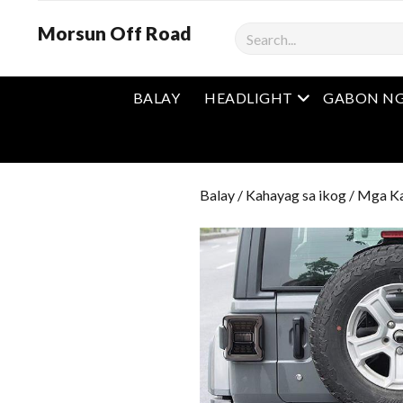
Morsun Off Road
Mangita
Open Menu
BALAY
HEADLIGHT
GABON NG
Balay
/
Kahayag sa ikog
/
Mga Ka