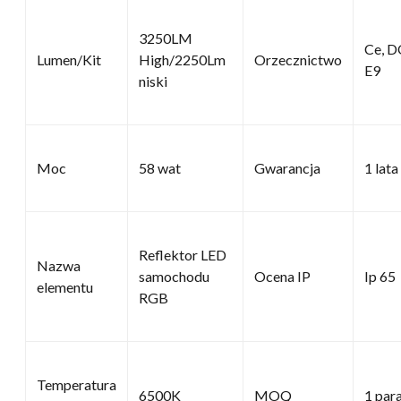
3250LM
Ce, 
Lumen/Kit
High/2250Lm
Orzecznictwo
E9
niski
Moc
58 wat
Gwarancja
1 lata
Reflektor LED
Nazwa
samochodu
Ocena IP
Ip 65
elementu
RGB
Temperatura
6500K
MOQ
1 par