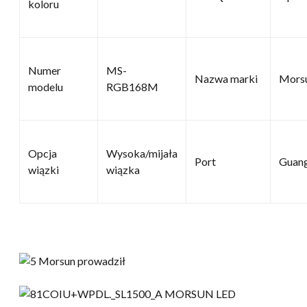
koloru
Numer
MS-
Nazwa marki
Mors
modelu
RGB168M
Opcja
Wysoka/mijała
Port
Guan
wiązki
wiązka