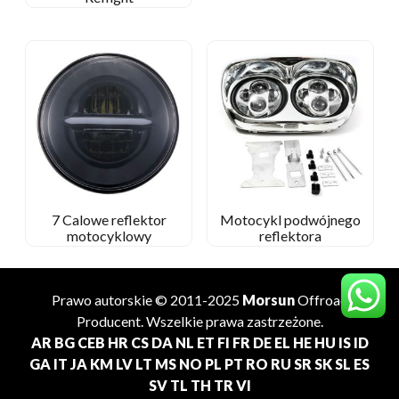
7 Calowe reflektor
Motocykl podwójnego
motocyklowy
reflektora
Prawo autorskie © 2011-2025
Morsun
Offroad
Producent
. Wszelkie prawa zastrzeżone.
AR
BG
CEB
HR
CS
DA
NL
ET
FI
FR
DE
EL
HE
HU
IS
ID
GA
IT
JA
KM
LV
LT
MS
NO
PL
PT
RO
RU
SR
SK
SL
ES
SV
TL
TH
TR
VI