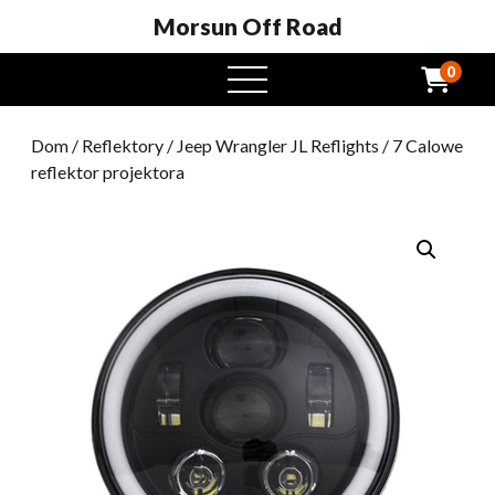
Morsun Off Road
0
Otwarte
menu
Dom
/
Reflektory
/
Jeep Wrangler JL Reflights
/ 7 Calowe
reflektor projektora