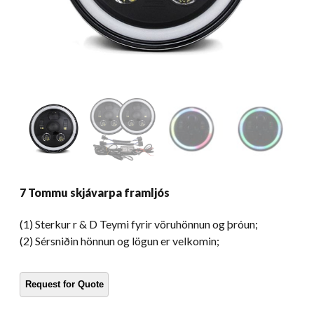
7 Tommu skjávarpa framljós
(1) Sterkur r & D Teymi fyrir vöruhönnun og þróun;
(2) Sérsniðin hönnun og lögun er velkomin;