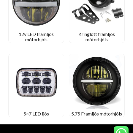
12v LED framljós
Kringlótt framljós
mótorhjóls
mótorhjóls
5×7 LED ljós
5.75 Framljós mótorhjóls