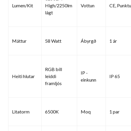
Lumen/Kit
High/2250lm
Vottun
CE, Punktu
lágt
Máttur
58 Watt
Ábyrgð
1 ár
RGB bíll
IP -
Heiti hlutar
leiddi
IP 65
einkunn
framljós
Litatorm
6500K
Moq
1 par