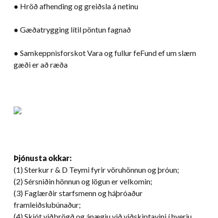
● Hröð afhending og greiðsla á netinu
● Gæðatrygging lítil pöntun fagnað
● Samkeppnisforskot Vara og fullur feFund ef um slæm
gæði er að ræða
Þjónusta okkar:
(1) Sterkur r & D Teymi fyrir vöruhönnun og þróun;
(2) Sérsniðin hönnun og lögun er velkomin;
(3) Faglærðir starfsmenn og háþróaður
framleiðslubúnaður;
(4) Skjót viðbrögð og ánægju við viðskiptavini í hverju