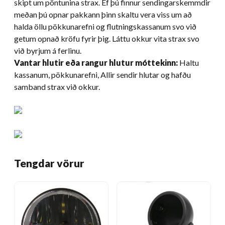
skipt um pöntunina strax. Ef þú finnur sendingarskemmdir
meðan þú opnar pakkann þinn skaltu vera viss um að
halda öllu pökkunarefni og flutningskassanum svo við
getum opnað kröfu fyrir þig. Láttu okkur vita strax svo
við byrjum á ferlinu.
Vantar hlutir eða rangur hlutur móttekinn:
Haltu
kassanum, pökkunarefni, Allir sendir hlutar og hafðu
samband strax við okkur.
Tengdar vörur