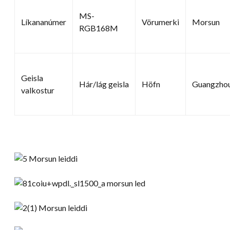
MS-
Líkananúmer
Vörumerki
Morsun
RGB168M
Geisla
Hár/lág geisla
Höfn
Guangzho
valkostur