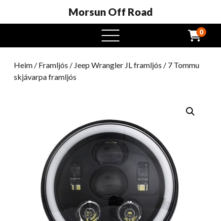
Morsun Off Road
0
Opinn
valmynd
Heim
/
Framljós
/
Jeep Wrangler JL framljós
/ 7 Tommu
skjávarpa framljós