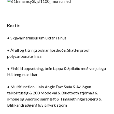
Kostir:
● Skjávarnarlinsur umluktar í álhús
● Áfall og titringsþolnar ljósdíóða, Shatterproof
polycarbonate linsa
● Einföld uppsetning, bein tappa & Spilaðu með venjulegu
H4 tenginu okkar
● Multifunction Halo Angle Eye: Snúa & Aðlögun
tal/birtustig & 200 Mode val & Bluetooth stjórnað &
iPhone og Android samhæft & Tímasetningaraðgerð &
Blikkandi aðgerð & Sjálfvirk stjórn