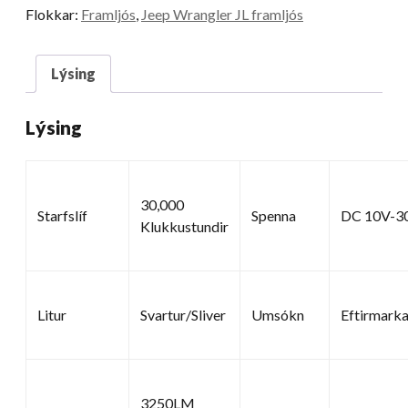
Flokkar:
Framljós
,
Jeep Wrangler JL framljós
Lýsing
Lýsing
30,000
Starfslíf
Spenna
DC 10V-3
Klukkustundir
Litur
Svartur/Sliver
Umsókn
Eftirmarka
3250LM