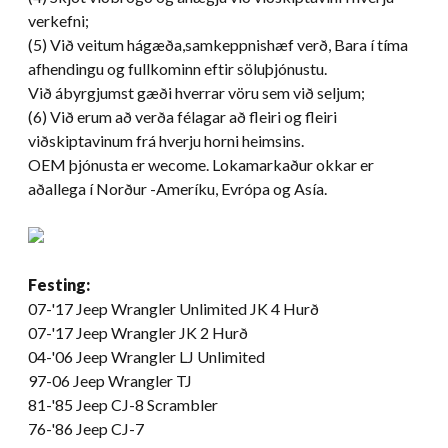
verkefni;
(5) Við veitum hágæða,samkeppnishæf verð, Bara í tíma
afhendingu og fullkominn eftir söluþjónustu.
Við ábyrgjumst gæði hverrar vöru sem við seljum;
(6) Við erum að verða félagar að fleiri og fleiri
viðskiptavinum frá hverju horni heimsins.
OEM þjónusta er wecome. Lokamarkaður okkar er
aðallega í Norður -Ameríku, Evrópa og Asía.
Festing:
07-
'17 Jeep Wrangler Unlimited JK
4 Hurð
07-
'17 Jeep Wrangler JK
2 Hurð
04-'06 Jeep Wrangler LJ Unlimited
97-06 Jeep Wrangler TJ
81-
'85 Jeep CJ-8 Scrambler
76-
'86 Jeep CJ-7