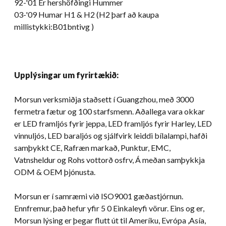
92-'01 Er hershöfðingi Hummer
03-'09 Humar H1 & H2 (H2 þarf að kaupa
millistykki:B01bntivg )
Upplýsingar um fyrirtækið:
Morsun verksmiðja staðsett í Guangzhou, með 3000
fermetra fætur og 100 starfsmenn. Aðallega vara okkar
er LED framljós fyrir jeppa, LED framljós fyrir Harley, LED
vinnuljós, LED baraljós og sjálfvirk leiddi bílalampi, hafði
samþykkt CE, Rafræn markað, Punktur, EMC,
Vatnsheldur og Rohs vottorð osfrv, Á meðan samþykkja
ODM & OEM þjónusta.
Morsun er í samræmi við ISO9001 gæðastjórnun.
Ennfremur, það hefur yfir 5 0 Einkaleyfi vörur. Eins og er,
Morsun lýsing er þegar flutt út til Ameríku, Evrópa ,Asía,