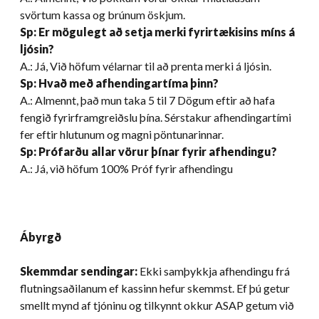
svörtum kassa og brúnum öskjum.
Sp: Er mögulegt að setja merki fyrirtækisins míns á
ljósin?
A.: Já, Við höfum vélarnar til að prenta merki á ljósin.
Sp: Hvað með afhendingartíma þinn?
A.: Almennt, það mun taka 5 til 7 Dögum eftir að hafa
fengið fyrirframgreiðslu þína. Sérstakur afhendingartími
fer eftir hlutunum og magni pöntunarinnar.
Sp: Prófarðu allar vörur þínar fyrir afhendingu?
A.: Já, við höfum 100% Próf fyrir afhendingu
Ábyrgð
Skemmdar sendingar:
Ekki samþykkja afhendingu frá
flutningsaðilanum ef kassinn hefur skemmst. Ef þú getur
smellt mynd af tjóninu og tilkynnt okkur ASAP getum við