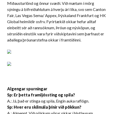
Miðausturlönd og önnur svæði. Við mætum í mörg
sýningu á bifreiðahlutum á hverju ári líka, svo sem Canton
Fair, Las Vegas Sema/ Appex, Þýskaland Frankfurt og HK
Global heimildir osfrv. Fyrirtækið okkar hefur alltaf
einbeitt sér að rannsóknum, Þróun og nýsköpun, og
sérsniðin einstök vara fyrir viðskiptavini sem þarfnast er
aðallega þróunarstefna okkar í framtíðinni.
Algengar spurningar
Sp: Er þetta framljóssting og spila?
A.: Já, það er stinga og spila, Engin auka raflögn.
Sp: Hver eru skilmála þínir við pökkun?
A.: Almennt, Við pökkum vörur okkar í hlutlausum