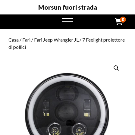
Morsun fuori strada
0
Menu
aperto
Casa
/
Fari
/
Fari Jeep Wrangler JL
/ 7 Feelight proiettore
di pollici