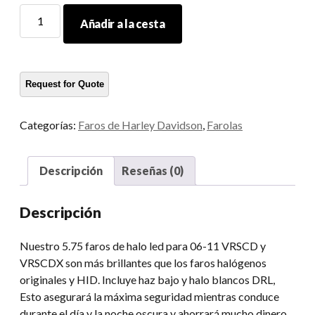
Flechosa
Añadir a la cesta
de
LED
redonda
de
motocicleta
Morsun
Categorías:
Faros de Harley Davidson
,
Farolas
para
Royal
Enfield
Descripción
Reseñas (0)
Auto
Lighting
Descripción
System
Farlampir
Nuestro 5.75 faros de halo led para 06-11 VRSCD y
cantidad
VRSCDX son más brillantes que los faros halógenos
originales y HID. Incluye haz bajo y halo blancos DRL,
Esto asegurará la máxima seguridad mientras conduce
durante el día y la noche oscura y ahorrará mucho dinero