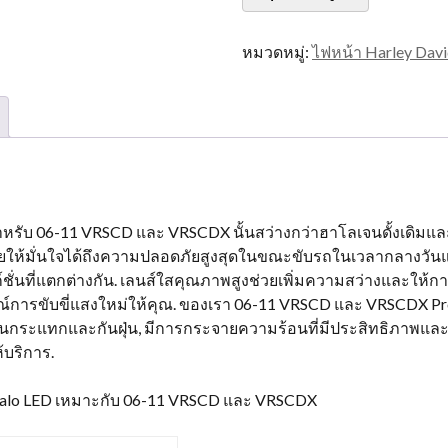
LED
สำหรับ
หมวดหมู่:
ไฟหน้า Harley Dav
Royal
Enfield
Auto
Lighting
System
ปริมาณ
หรับ 06-11 VRSCD และ VRSCDX นั้นสว่างกว่าฮาโลเจนดั้งเดิมและไ
ะช่วยให้มั่นใจได้ถึงความปลอดภัยสูงสุดในขณะขับรถในเวลากลางวั
์ชั่นที่แตกต่างกัน. เลนส์ใสคุณภาพสูงช่วยเพิ่มความสว่างและให
รขับขี่แสงใหม่ให้คุณ. ของเรา 06-11 VRSCD และ VRSCDX Projec
 กันกระแทกและกันฝุ่น, มีการกระจายความร้อนที่มีประสิทธิภาพ
ห้บริการ.
Halo LED เหมาะกับ 06-11 VRSCD และ VRSCDX