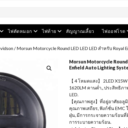
เปิดเมนู
เปิดเมนู
เปิดเมนู
ไฟตัดหมอก
ไฟท้าย
สัญญาณเลี้ยว
ไฟออฟโรด
avidson
/ Morsun Motorcycle Round LED LED LED สำหรับ Royal Enf
Morsun Motorcycle Round 
Enfield Auto Lighting Sys
【 4 โหมดแสง】 2LED X15W 
1620LM คานต่ำ,, ประสิทธิภา
LED.
【คุณภาพสูง】ที่อยู่อาศัยอลูม
คุณภาพเสถียร, ฟังก์ชั่น EMC 
ฝุ่น, มีการกระจายความร้อนท
การระบายความร้อน.