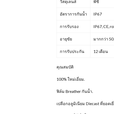
วัสดุเลนส์
พีซี
อัตราการกันน้ำ
IP67
การรับรอง
IP67, CE, r
อายุขัย
มากกว่า 50,
การรับประกัน
12 เดือน
คุณสมบัติ
100% ใหม่เอี่ยม.
ฟิล์ม Breather กันน้ำ.
เปลือกอลูมิเนียม Diecast ที่ยอ