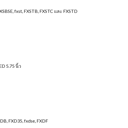
FXSBSE, fxst, FXSTB, FXSTC และ FXSTD
D 5.75 นิ้ว
XDB, FXD35, fxdse, FXDF