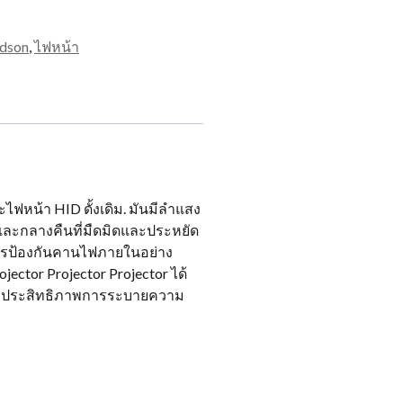
idson
,
ไฟหน้า
ฟหน้า HID ดั้งเดิม. มันมีลำแสง
นและกลางคืนที่มืดมิดและประหยัด
้การป้องกันคานไฟภายในอย่าง
tor Projector Projector ได้
และประสิทธิภาพการระบายความ