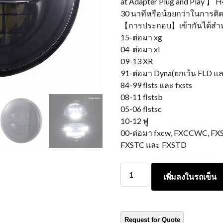
at Adapter Plug and Play 】 H
30 นาทีหรือน้อยกว่าในการติดต
【การประกอบ】เข้ากันได้สำห
15-ต่อมา xg
04-ต่อมา xl
09-13 XR
91-ต่อมา Dyna(ยกเว้น FLD แ
84-99 flsts และ fxsts
08-11 flstsb
05-06 flstsc
10-12 ฟู
00-ต่อมา fxcw, FXCCWC, FXS, 
FXSTC และ FXSTD
Morsun
เพิ่มลงในรถเข็น
Motorcycle
Round
LED
LED