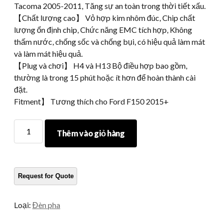
Tacoma 2005-2011, Tăng sự an toàn trong thời tiết xấu.
【Chất lượng cao】 Vỏ hợp kim nhôm đúc, Chip chất
lượng ổn định chip, Chức năng EMC tích hợp, Không
thấm nước, chống sốc và chống bụi, có hiệu quả làm mát
và làm mát hiệu quả.
【Plug và chơi】 H4 và H13 Bộ điều hợp bao gồm,
thường là trong 15 phút hoặc ít hơn để hoàn thành cài
đặt.
Fitment】 Tương thích cho Ford F150 2015+
Morsun
Thêm vào giỏ hàng
40W
5
3/4
Máy
chiếu
đèn
Loại:
Đèn pha
pha
LED