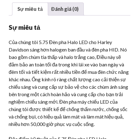
inch
Sự miêu tả
Đánh giá (0)
cho
đèn
Sự miêu tả
pha
xe
Của chúng tôi 5.75 Đèn pha Halo LED cho Harley
máy
Davidson sáng hơn halogen ban đầu và đèn pha HID. Nó
Harley
bao gồm chùm tia thấp và halo trắng cao, Điều này sẽ
Davidson
đảm bảo an toàn tối đa trong khi lái xe vào ban ngày và
Số
đêm tối và tiết kiệm rất nhiều tiền để mua đèn chức năng
lượng
khác nhau. Ống kính rõ ràng chất lượng cao cải thiện sự
chiếu sáng và cung cấp sự bảo vệ cho các chùm ánh sáng
bên trong một cách hoàn hảo và cung cấp cho bạn trải
nghiệm chiếu sáng mới. Đèn pha máy chiếu LED của
chúng tôi được thiết kế để chống thấm nước, chống sốc
và chống bụi, có hiệu quả làm mát và làm mát hiệu quả,
nhiều hơn 50,000 giờ phục vụ cuộc sống.
Đặc điểm kỹ thuật của 5.75 Đèn pha LED Halo