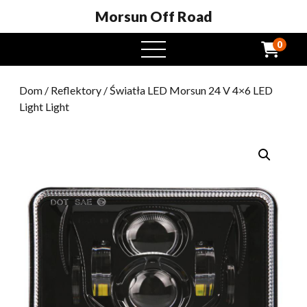
Morsun Off Road
0
Otwarte
menu
Dom
/
Reflektory
/ Światła LED Morsun 24 V 4×6 LED
Light Light