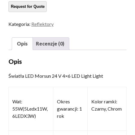
4x6
LED
Light
Kategoria:
Reflektory
Truck
Light
ilość
Opis
Recenzje (0)
Opis
Światła LED Morsun 24 V 4×6 LED Light Light
Wat:
Okres
Kolor ramki:
55W(5Ledx11W,
gwarancji: 1
Czarny, Chrom
6LEDX3W)
rok