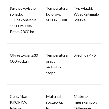
Surowe wyjście
Temperatura
Typ wiązki:
światła:
kolorów:
Wysoka/mijała
Doskonalenie
6000-6500K
wiązka
3500 lm, Low
Beam 2800 lm
Okres życia: ≥30
Temperatura
Średnica:4×6
000 godzin
pracy:
-40~+85
stopni
Certyfikat:
Materiał
Materiał
KROPKA,
soczewki:
mieszkaniowy:
Market
PC
Odlewane