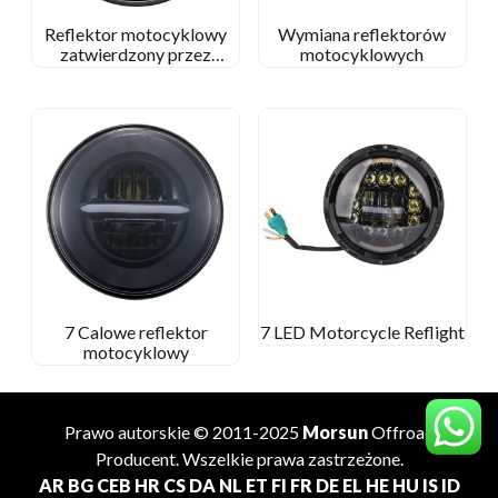
Reflektor motocyklowy
Wymiana reflektorów
zatwierdzony przez
motocyklowych
kropkę
7 Calowe reflektor
7 LED Motorcycle Reflight
motocyklowy
Prawo autorskie © 2011-2025
Morsun
Offroad
Producent
. Wszelkie prawa zastrzeżone.
AR
BG
CEB
HR
CS
DA
NL
ET
FI
FR
DE
EL
HE
HU
IS
ID