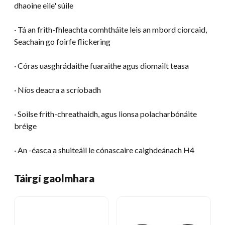
dhaoine eile' súile
· Tá an frith-fhleachta comhtháite leis an mbord ciorcaid,
Seachain go foirfe flickering
· Córas uasghrádaithe fuaraithe agus diomailt teasa
· Níos deacra a scríobadh
· Soilse frith-chreathaidh, agus lionsa polacharbónáite
bréige
· An -éasca a shuiteáil le cónascaire caighdeánach H4
Táirgí gaolmhara