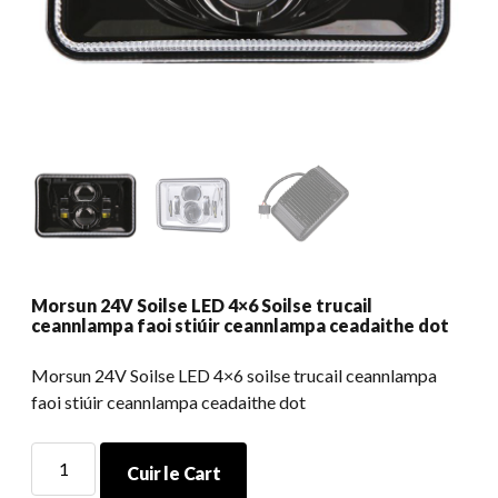
Morsun 24V Soilse LED 4×6 Soilse trucail
ceannlampa faoi stiúir ceannlampa ceadaithe dot
Morsun 24V Soilse LED 4×6 soilse trucail ceannlampa
faoi stiúir ceannlampa ceadaithe dot
Morsun
Cuir le Cart
24V