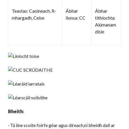
Teastas: Caoineach, R-
Ábhar
Ábhar
mhargadh, Ceise
lionsa: CC
tithíochta:
Alúmanam
dísle
Bheith:
· Tá líne scoite foirfe géar agus díreach,ní bheidh dall ar