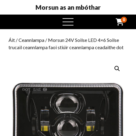
Morsun as an mbóthar
0
roghchlár
oscailte
Áit
/
Ceannlampa
/ Morsun 24V Soilse LED 4×6 Soilse
trucail ceannlampa faoi stiúir ceannlampa ceadaithe dot