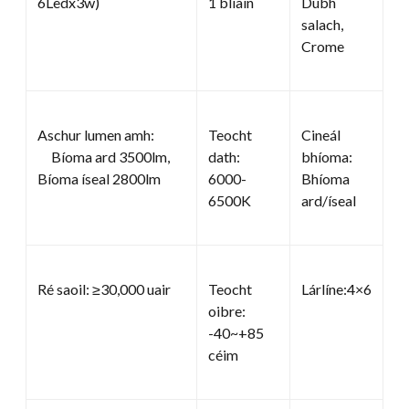
6Ledx3w)
1 bliain
Dubh
salach,
Crome
Aschur lumen amh:
Teocht
Cineál
Bíoma ard 3500lm,
dath:
bhíoma:
Bíoma íseal 2800lm
6000-
Bhíoma
6500K
ard/íseal
Ré saoil: ≥30,000 uair
Teocht
Lárlíne:4×6
oibre:
-40~+85
céim