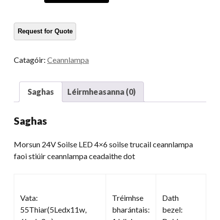
Soilse
LED
4x6
Soilse
trucail
Catagóir:
Ceannlampa
ceannlampa
LED
cainníocht
Saghas
Léirmheasanna (0)
Saghas
Morsun 24V Soilse LED 4×6 soilse trucail ceannlampa
faoi stiúir ceannlampa ceadaithe dot
Vata:
Tréimhse
Dath
55Thiar(5Ledx11w,
bharántais:
bezel: