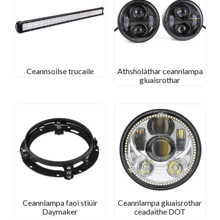
Ceannsoilse trucaile
Athsholáthar ceannlampa
gluaisrothar
Ceannlampa faoi stiúir
Ceannlampa gluaisrothar
Daymaker
ceadaithe DOT