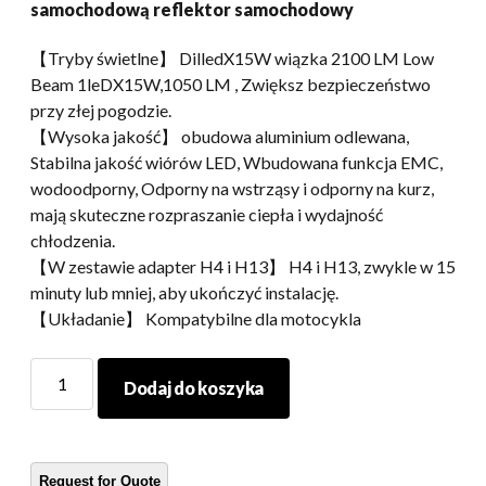
samochodową reflektor samochodowy
【Tryby świetlne】 DilledX15W wiązka 2100 LM Low
Beam 1leDX15W,1050 LM , Zwiększ bezpieczeństwo
przy złej pogodzie.
【Wysoka jakość】 obudowa aluminium odlewana,
Stabilna jakość wiórów LED, Wbudowana funkcja EMC,
wodoodporny, Odporny na wstrząsy i odporny na kurz,
mają skuteczne rozpraszanie ciepła i wydajność
chłodzenia.
【W zestawie adapter H4 i H13】 H4 i H13, zwykle w 15
minuty lub mniej, aby ukończyć instalację.
【Układanie】 Kompatybilne dla motocykla
Accessories
Dodaj do koszyka
For
Harley/Royal
Enfield
Motorcycle