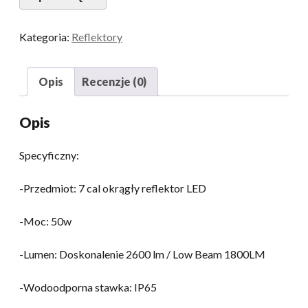
7'
'
Okrągłe
Kategoria:
Reflektory
światła
LED
7
Opis
Recenzje (0)
Calę
zapieczętowaną
Opis
wiązkę
samochodową
Specyficzny:
reflektor
samochodowy
-Przedmiot: 7 cal okrągły reflektor LED
ilość
-Moc: 50w
-Lumen: Doskonalenie 2600 lm / Low Beam 1800LM
-Wodoodporna stawka: IP65