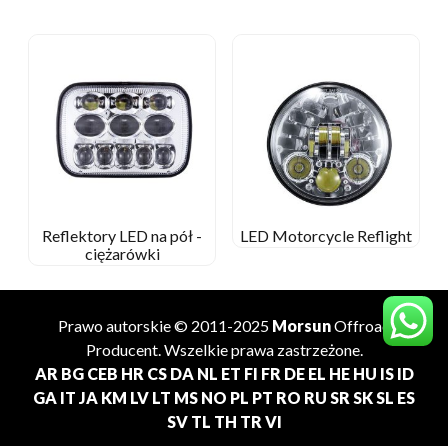
Reflektory LED na pół -
LED Motorcycle Reflight
ciężarówki
Prawo autorskie © 2011-2025
Morsun
Offroad
Producent
. Wszelkie prawa zastrzeżone.
AR
BG
CEB
HR
CS
DA
NL
ET
FI
FR
DE
EL
HE
HU
IS
ID
GA
IT
JA
KM
LV
LT
MS
NO
PL
PT
RO
RU
SR
SK
SL
ES
SV
TL
TH
TR
VI