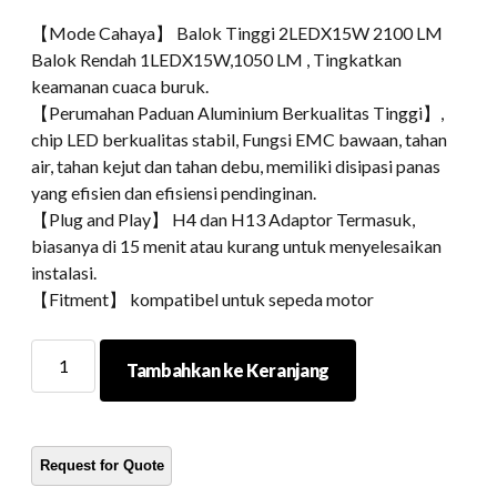
【Mode Cahaya】 Balok Tinggi 2LEDX15W 2100 LM
Balok Rendah 1LEDX15W,1050 LM , Tingkatkan
keamanan cuaca buruk.
【Perumahan Paduan Aluminium Berkualitas Tinggi】,
chip LED berkualitas stabil, Fungsi EMC bawaan, tahan
air, tahan kejut dan tahan debu, memiliki disipasi panas
yang efisien dan efisiensi pendinginan.
【Plug and Play】 H4 dan H13 Adaptor Termasuk,
biasanya di 15 menit atau kurang untuk menyelesaikan
instalasi.
【Fitment】 kompatibel untuk sepeda motor
Accessories
Tambahkan ke Keranjang
For
Harley/Royal
Enfield
Motorcycle
7'
'