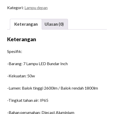
Lampu
Kategori:
Lampu depan
LED
bundar
7
Keterangan
Ulasan (0)
Inch
Salun
Keterangan
Balok
Otomatis
Spesifik:
Lampu
Mobil
-Barang: 7 Lampu LED Bundar Inch
kuantitas
-Kekuatan: 50w
-Lumen: Balok tinggi 2600lm / Balok rendah 1800lm
-Tingkat tahan air: IP65
-Bahan perumahan: Diecast Aluminium