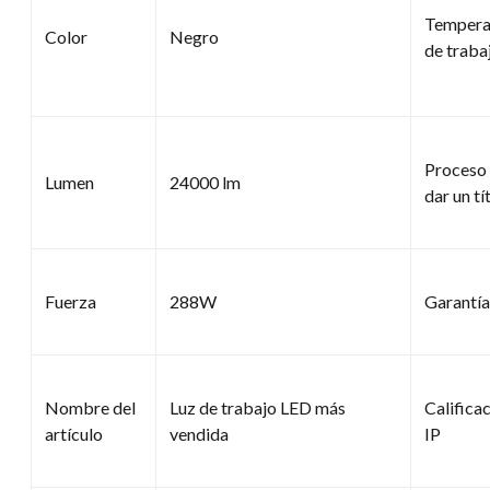
Tempera
Color
Negro
de traba
Proceso
Lumen
24000 lm
dar un tí
Fuerza
288W
Garantía
Nombre del
Luz de trabajo LED más
Califica
artículo
vendida
IP