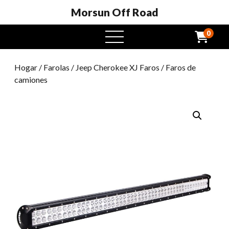
Morsun Off Road
0
Menú
abierto
Hogar
/
Farolas
/
Jeep Cherokee XJ Faros
/ Faros de
camiones