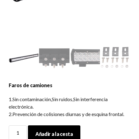
Faros de camiones
1.Sin contaminación,Sin ruidos,Sin interferencia
electrónica.
2.Prevención de colisiones diurnas y de esquina frontal.
Faros
Añadir a la cesta
de