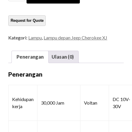
Lori
kuantiti
Kategori:
Lampu
,
Lampu depan Jeep Cherokee XJ
Penerangan
Ulasan (0)
Penerangan
Kehidupan
DC 10V-
30,000 Jam
Voltan
kerja
30V