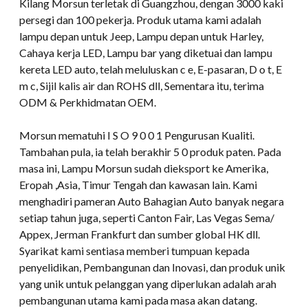
Kilang Morsun terletak di Guangzhou, dengan 3000 kaki
persegi dan 100 pekerja. Produk utama kami adalah
lampu depan untuk Jeep, Lampu depan untuk Harley,
Cahaya kerja LED, Lampu bar yang diketuai dan lampu
kereta LED auto, telah meluluskan c e, E-pasaran, D o t, E
m c, Sijil kalis air dan ROHS dll, Sementara itu, terima
ODM & Perkhidmatan OEM.
Morsun mematuhi I S O 9 0 0 1 Pengurusan Kualiti.
Tambahan pula, ia telah berakhir 5 0 produk paten. Pada
masa ini, Lampu Morsun sudah dieksport ke Amerika,
Eropah ,Asia, Timur Tengah dan kawasan lain. Kami
menghadiri pameran Auto Bahagian Auto banyak negara
setiap tahun juga, seperti Canton Fair, Las Vegas Sema/
Appex, Jerman Frankfurt dan sumber global HK dll.
Syarikat kami sentiasa memberi tumpuan kepada
penyelidikan, Pembangunan dan Inovasi, dan produk unik
yang unik untuk pelanggan yang diperlukan adalah arah
pembangunan utama kami pada masa akan datang.