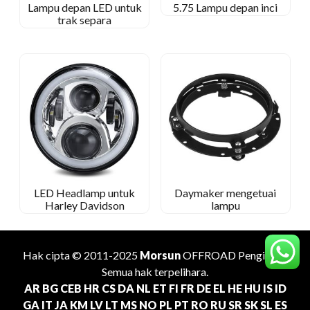
Lampu depan LED untuk
5.75 Lampu depan inci
trak separa
LED Headlamp untuk
Daymaker mengetuai
Harley Davidson
lampu
Hak cipta © 2011-2025
Morsun
OFFROAD
Pengilang
.
Semua hak terpelihara.
AR
BG
CEB
HR
CS
DA
NL
ET
FI
FR
DE
EL
HE
HU
IS
ID
GA
IT
JA
KM
LV
LT
MS
NO
PL
PT
RO
RU
SR
SK
SL
ES