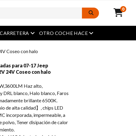
0
Menú abierto
Menú abierto
A CARRETERA
OTRO COCHE HACE
24V Coseo con halo
gadas para 07-17 Jeep
2V 24V Coseo con halo
,3600LM Haz alto,
DRL blanco, Halo blanco, Faros
emadamente brillante 6500K.
io de alta calidad】, chips LED
EMC incorporada, impermeable, a
 polvo, Tener disipación de calor
amiento.