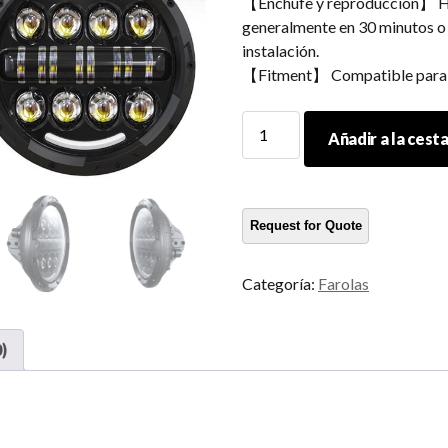
【Enchufe y reproducción】 H4
generalmente en 30 minutos o
instalación.
【Fitment】 Compatible para H
Faros
Añadir a la cest
de
haz
sellado
7
pulgadas
para
Categoría:
Farolas
07-
17
Jeep
)
Wrangler
Hi-
Lo
Beam