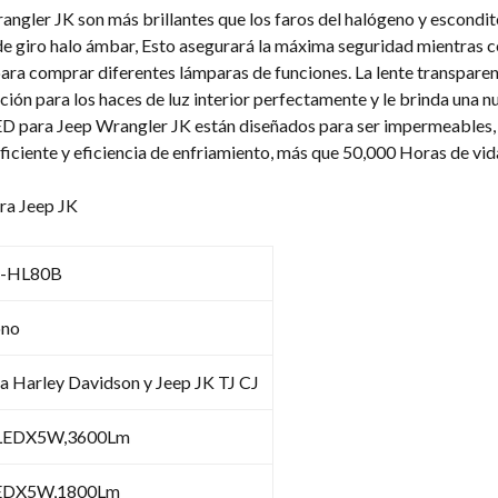
H4
gler JK son más brillantes que los faros del halógeno y escondite 
12V
de giro halo ámbar, Esto asegurará la máxima seguridad mientras c
24V
ara comprar diferentes lámparas de funciones. La lente transparent
Coseo
ión para los haces de luz interior perfectamente y le brinda una n
con
ED para Jeep Wrangler JK están diseñados para ser impermeables, 
halo
ficiente y eficiencia de enfriamiento, más que 50,000 Horas de vida
cantidad
ra Jeep JK
-HL80B
no
a Harley Davidson y Jeep JK TJ CJ
LEDX5W,3600Lm
EDX5W,1800Lm