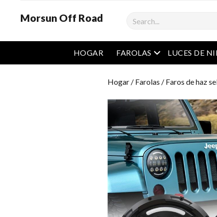
Morsun Off Road
Buscar
Menú abierto
HOGAR
FAROLAS
LUCES DE N
Hogar
/
Farolas
/ Faros de haz s