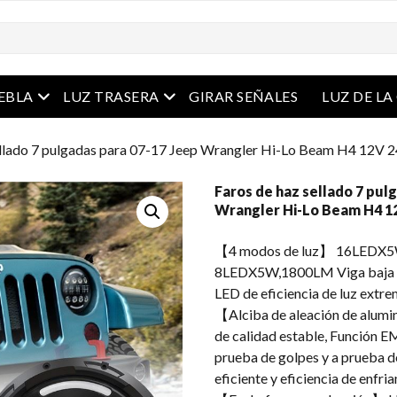
Menú abierto
Menú abierto
IEBLA
LUZ TRASERA
GIRAR SEÑALES
LUZ DE L
ellado 7 pulgadas para 07-17 Jeep Wrangler Hi-Lo Beam H4 12V 
Faros de haz sellado 7 pul
Wrangler Hi-Lo Beam H4 1
【4 modos de luz】 16LEDX5W
8LEDX5W,1800LM Viga baja y 
LED de eficiencia de luz extr
【Alciba de aleación de alumin
de calidad estable, Función 
prueba de golpes y a prueba de
eficiente y eficiencia de enfri