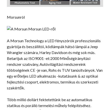
Morsunról
A Morsun Technology a LED fényszórók professzionális
gyártója és beszállítói, ködlámpák hátsó lámpái a Jeep
Wrangler számára, Harley Davidson és még sok más.
Betartjuk az ISO9001 -et:2000 Minőségirányítási
rendszer szabvány, Autóvilágítási rendszereink
többségének CE -je van, Rohs és TUV tanúsítványok. Van
egy erőteljes LED alkalmazás -kutatásunk & az optikai
fejlesztési csoport, elektromos, termikus és szerkezeti
szakértők.
Több millió dollárt fektetettünk be az automatikus
statikus és porálló termelési műhely felépítéséhez.