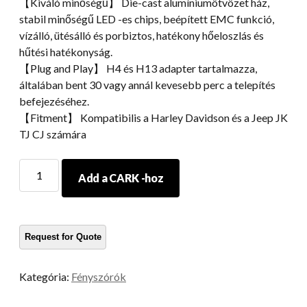
【Kiváló minőségű】 Die-cast alumíniumötvözet ház,
stabil minőségű LED -es chips, beépített EMC funkció,
vízálló, ütésálló és porbiztos, hatékony hőeloszlás és
hűtési hatékonyság.
【Plug and Play】 H4 és H13 adapter tartalmazza,
általában bent 30 vagy annál kevesebb perc a telepítés
befejezéséhez.
【Fitment】 Kompatibilis a Harley Davidson és a Jeep JK
TJ CJ számára
Lezárt
Add a CARK -hoz
fényszórók
7
hüvelykes
fényszórók
07-
17
Kategória:
Fényszórók
Jeep
Wrangler