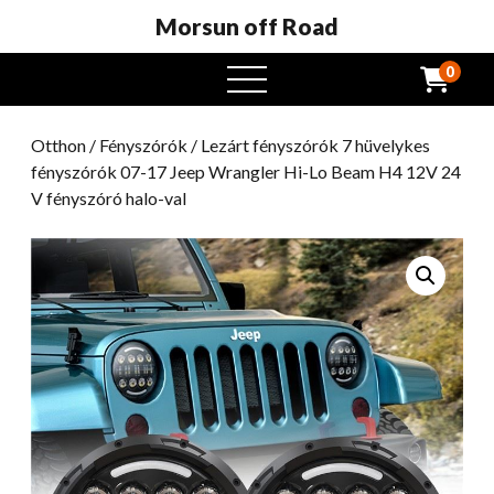
Morsun off Road
0
Nyissa
meg
a
Otthon
/
Fényszórók
/ Lezárt fényszórók 7 hüvelykes
menüt
fényszórók 07-17 Jeep Wrangler Hi-Lo Beam H4 12V 24
V fényszóró halo-val