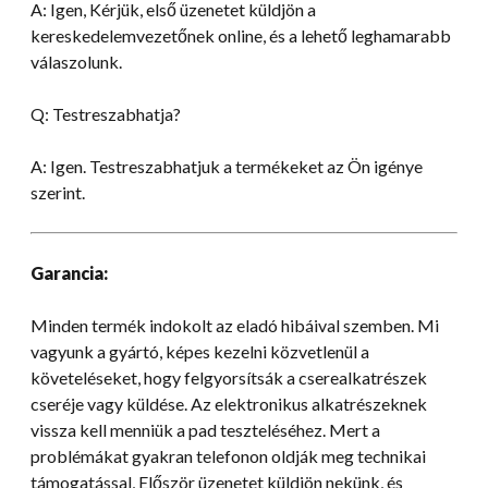
A: Igen, Kérjük, első üzenetet küldjön a
kereskedelemvezetőnek online, és a lehető leghamarabb
válaszolunk.
Q: Testreszabhatja?
A: Igen. Testreszabhatjuk a termékeket az Ön igénye
szerint.
Garancia:
Minden termék indokolt az eladó hibáival szemben. Mi
vagyunk a gyártó, képes kezelni közvetlenül a
követeléseket, hogy felgyorsítsák a cserealkatrészek
cseréje vagy küldése. Az elektronikus alkatrészeknek
vissza kell menniük a pad teszteléséhez. Mert a
problémákat gyakran telefonon oldják meg technikai
támogatással, Először üzenetet küldjön nekünk, és