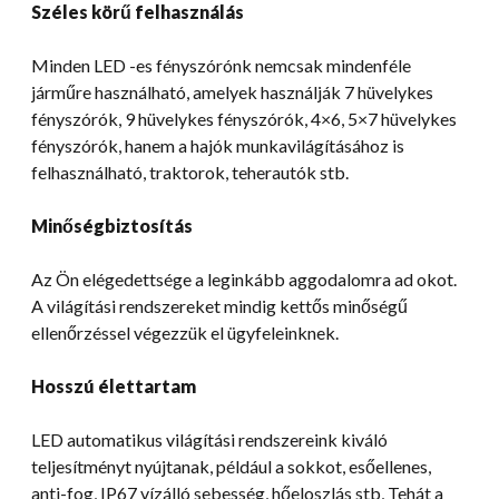
Széles körű felhasználás
Minden LED -es fényszórónk nemcsak mindenféle
járműre használható, amelyek használják 7 hüvelykes
fényszórók, 9 hüvelykes fényszórók, 4×6, 5×7 hüvelykes
fényszórók, hanem a hajók munkavilágításához is
felhasználható, traktorok, teherautók stb.
Minőségbiztosítás
Az Ön elégedettsége a leginkább aggodalomra ad okot.
A világítási rendszereket mindig kettős minőségű
ellenőrzéssel végezzük el ügyfeleinknek.
Hosszú élettartam
LED automatikus világítási rendszereink kiváló
teljesítményt nyújtanak, például a sokkot, esőellenes,
anti-fog, IP67 vízálló sebesség, hőeloszlás stb, Tehát a