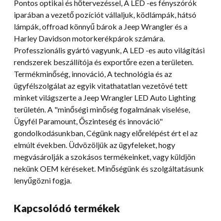
Pontos optikai és hőtervezéssel, A LED -es fényszórók
iparában a vezető pozíciót vállaljuk, ködlámpák, hátsó
lámpák, offroad könnyű bárok a Jeep Wrangler és a
Harley Davidson motorkerékpárok számára.
Professzionális gyártó vagyunk, A LED -es auto világítási
rendszerek beszállítója és exportőre ezen a területen.
Termékminőség, innováció, A technológia és az
ügyfélszolgálat az egyik vitathatatlan vezetõvé tett
minket világszerte a Jeep Wrangler LED Auto Lighting
területén. A "minőségi minőség fogalmának viselése,
Ügyfél Paramount, Őszinteség és innováció"
gondolkodásunkban, Cégünk nagy előrelépést ért el az
elmúlt években. Üdvözöljük az ügyfeleket, hogy
megvásárolják a szokásos termékeinket, vagy küldjön
nekünk OEM kéréseket. Minőségünk és szolgáltatásunk
lenyűgözni fogja.
Kapcsolódó termékek