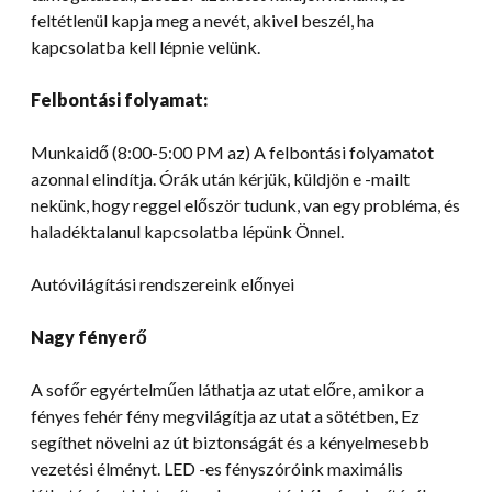
feltétlenül kapja meg a nevét, akivel beszél, ha
kapcsolatba kell lépnie velünk.
Felbontási folyamat:
Munkaidő (8:00-5:00 PM az) A felbontási folyamatot
azonnal elindítja. Órák után kérjük, küldjön e -mailt
nekünk, hogy reggel először tudunk, van egy probléma, és
haladéktalanul kapcsolatba lépünk Önnel.
Autóvilágítási rendszereink előnyei
Nagy fényerő
A sofőr egyértelműen láthatja az utat előre, amikor a
fényes fehér fény megvilágítja az utat a sötétben, Ez
segíthet növelni az út biztonságát és a kényelmesebb
vezetési élményt. LED -es fényszóróink maximális