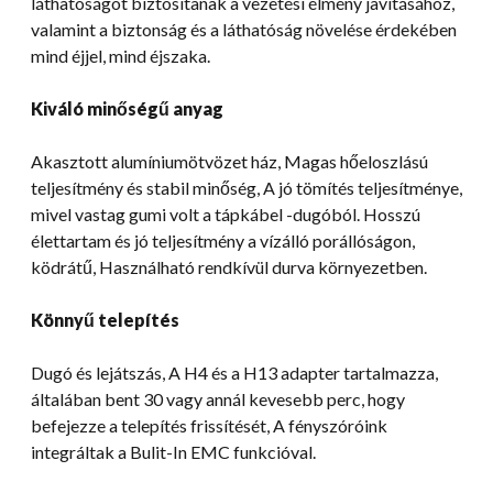
láthatóságot biztosítanak a vezetési élmény javításához,
valamint a biztonság és a láthatóság növelése érdekében
mind éjjel, mind éjszaka.
Kiváló minőségű anyag
Akasztott alumíniumötvözet ház, Magas hőeloszlású
teljesítmény és stabil minőség, A jó tömítés teljesítménye,
mivel vastag gumi volt a tápkábel -dugóból. Hosszú
élettartam és jó teljesítmény a vízálló porállóságon,
ködrátű, Használható rendkívül durva környezetben.
Könnyű telepítés
Dugó és lejátszás, A H4 és a H13 adapter tartalmazza,
általában bent 30 vagy annál kevesebb perc, hogy
befejezze a telepítés frissítését, A fényszóróink
integráltak a Bulit-In EMC funkcióval.