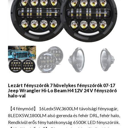
Lezárt fényszórók 7 hüvelykes fényszórók 07-17
Jeep Wrangler Hi-Lo Beam H4 12V 24 V fényszóró
halo-val
【4 fénymód】 16Ledx5W,3600LM távolsági fénysugár,
8LEDX5W,1800LM alsó gerenda és fehér DRL, fehér halo,
Rendkívül erős fény hatékonyság 6500K LED fényszórók.